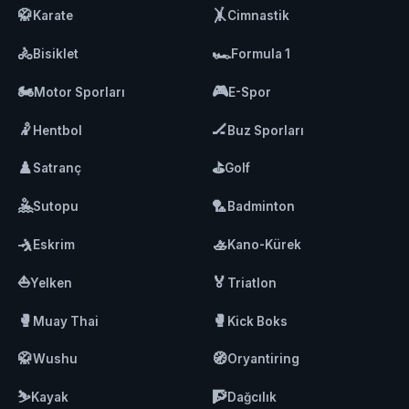
🥋
🤸
Karate
Cimnastik
🚴
🏎️
Bisiklet
Formula 1
🏍️
🎮
Motor Sporları
E-Spor
🤾
🏒
Hentbol
Buz Sporları
♟️
⛳
Satranç
Golf
🤽
🏸
Sutopu
Badminton
🤺
🚣
Eskrim
Kano-Kürek
⛵
🏅
Yelken
Triatlon
🥊
🥊
Muay Thai
Kick Boks
🥋
🧭
Wushu
Oryantiring
⛷️
🧗
Kayak
Dağcılık