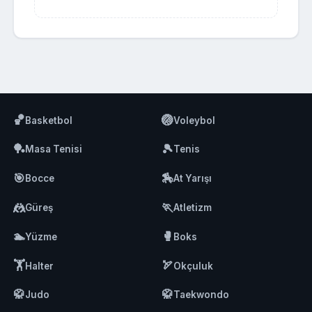
🏀
🏐
Basketbol
Voleybol
🏓
🎾
Masa Tenisi
Tenis
🎯
🏇
Bocce
At Yarışı
🤼
🏃
Güreş
Atletizm
🏊
🥊
Yüzme
Boks
🏋️
🏹
Halter
Okçuluk
🥋
🥋
Judo
Taekwondo