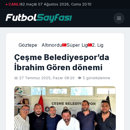
● CANLI
82 maç
📅 07 Ağustos 2026, Cuma 20:10
Göztepe
Altınordu
Süper Lig
2. Lig
Çeşme Belediyespor’da
İbrahim Gören dönemi
📅 27 Temmuz 2025, Pazar 08:20 · 👁 5 görüntülenme