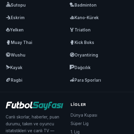
🤽
🏸
Sutopu
Badminton
🤺
🚣
Eskrim
Kano-Kürek
⛵
🏅
Yelken
Triatlon
🥊
🥊
Muay Thai
Kick Boks
🥋
🧭
Wushu
Oryantiring
⛷️
🧗
Kayak
Dağcılık
🏉
🦽
Ragbi
Para Sporları
LIGLER
Dünya Kupası
Canlı skorlar, haberler, puan
Süper Lig
durumu, takım ve oyuncu
istatistikleri ve canlı TV —
1. Lig