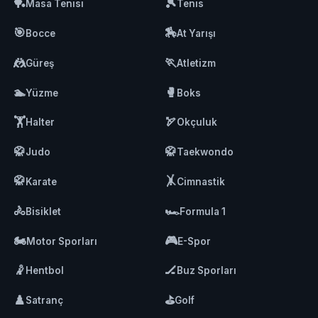
🏓
🎾
Masa Tenisi
Tenis
🎯
🏇
Bocce
At Yarışı
🤼
🏃
Güreş
Atletizm
🏊
🥊
Yüzme
Boks
🏋️
🏹
Halter
Okçuluk
🥋
🥋
Judo
Taekwondo
🥋
🤸
Karate
Cimnastik
🚴
🏎️
Bisiklet
Formula 1
🏍️
🎮
Motor Sporları
E-Spor
🤾
🏒
Hentbol
Buz Sporları
♟️
⛳
Satranç
Golf