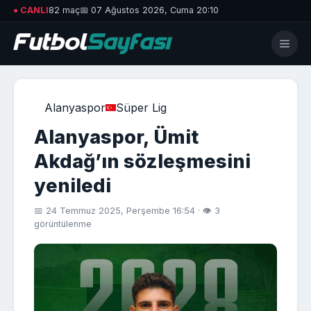
● CANLI
82 maç
📅 07 Ağustos 2026, Cuma 20:10
Alanyaspor
Süper Lig
Alanyaspor, Ümit
Akdağ’ın sözleşmesini
yeniledi
📅 24 Temmuz 2025, Perşembe 16:54 · 👁 3
görüntülenme