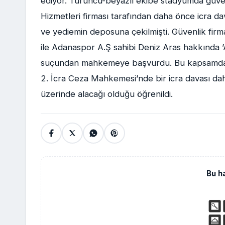
ediyor. Turuncu-beyazlı ekibe stadyumda güve
Hizmetleri firması tarafından daha önce icra 
ve yediemin deposuna çekilmişti. Güvenlik firm
ile Adanaspor A.Ş sahibi Deniz Aras hakkında ’
suçundan mahkemeye başvurdu. Bu kapsamda Erg
2. İcra Ceza Mahkemesi’nde bir icra davası daha
üzerinde alacağı olduğu öğrenildi.
Bu h