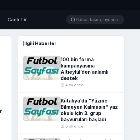
o
Canlı TV
İlgili Haberler
100 bin forma
kampanyasına
Altıeylül’den anlamlı
destek
🕒 4 dk önce
Kütahya’da "Yüzme
Bilmeyen Kalmasın" yaz
r
okulu için 3. grup
başvuruları başladı
🕒 6 dk önce