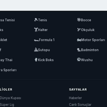
🎾
🎯
sa Tenisi
Tenis
Bocce
🏋️
🏹
ks
Halter
Okçuluk
🏎️
🏍️
iklet
Formula 1
Motor Sporları
🤽
🏸
f
Sutopu
Badminton
🥊
🥋
ay Thai
Kick Boks
Wushu
ra Sporları
LIGLER
SAYFALAR
Dünya Kupası
Haberler
Süper Lig
Canlı Sonuçlar