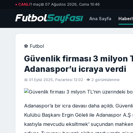
● CANLI
1 maç
📅 07 Ağustos 2026, Cuma 10:46
Ana Sayfa
Haberl
⚽ Futbol
Güvenlik firması 3 milyon T
Adanaspor’u icraya verdi
📅 01 Eylül 2025, Pazartesi 12:02 · 👁 2 görüntülenme
Adanaspor’a bir icra davası daha açıldı. Güvenl
Kulübü Başkanı Ergin Göleli ile Adanaspor A.Ş 
kastıyla mevcudu eksiltmek’ suçundan mahkem