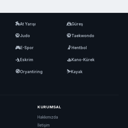
🏇
🤼
At Yarışı
Güreş
🥋
🥋
Judo
Taekwondo
🎮
🤾
E-Spor
Hentbol
🤺
🚣
Eskrim
Kano-Kürek
🧭
⛷️
Oryantiring
Kayak
KURUMSAL
Hakkımızda
İletişim