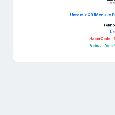
Ücretsiz QR iMenu ile D
Teknol
Üc
HaberCode - P
Vebuu - Yeni 