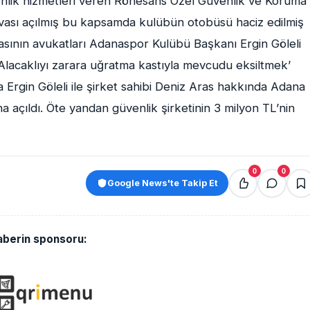
nlik hizmetleri veren Rönesans Özel Güvenlik ve Koruma
davası açılmış bu kapsamda kulübün otobüsü haciz edilmiş
asının avukatları Adanaspor Kulübü Başkanı Ergin Göleli
Alacaklıyı zarara uğratma kastıyla mevcudu eksiltmek’
in Göleli ile şirket sahibi Deniz Aras hakkında Adana
 açıldı. Öte yandan güvenlik şirketinin 3 milyon TL’nin
0
0
Google News'te Takip Et
aberin sponsoru: