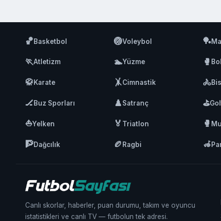
🏀
🏐
🏓
Basketbol
Voleybol
Ma
🏃
🏊
🥊
Atletizm
Yüzme
Bo
🥋
🤸
🚴
Karate
Cimnastik
Bis
🏒
♟️
⛳
Buz Sporları
Satranç
Gol
⛵
🏅
🥊
Yelken
Triatlon
Mu
🧗
🏉
🦽
Dağcılık
Ragbi
Pa
Canlı skorlar, haberler, puan durumu, takım ve oyuncu
istatistikleri ve canlı TV — futbolun tek adresi.