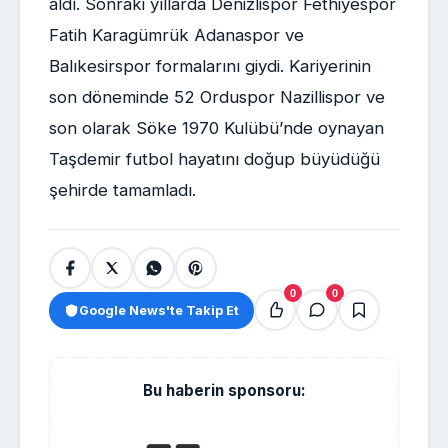
aldı. Sonraki yıllarda Denizlispor Fethiyespor
Fatih Karagümrük Adanaspor ve
Balıkesirspor formalarını giydi. Kariyerinin
son döneminde 52 Orduspor Nazillispor ve
son olarak Söke 1970 Kulübü’nde oynayan
Taşdemir futbol hayatını doğup büyüdüğü
şehirde tamamladı.
0
0
Google News'te Takip Et
Bu haberin sponsoru: