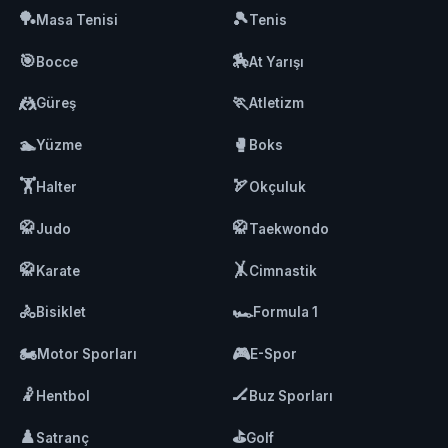
🏓
🎾
Masa Tenisi
Tenis
🎯
🏇
Bocce
At Yarışı
🤼
🏃
Güreş
Atletizm
🏊
🥊
Yüzme
Boks
🏋️
🏹
Halter
Okçuluk
🥋
🥋
Judo
Taekwondo
🥋
🤸
Karate
Cimnastik
🚴
🏎️
Bisiklet
Formula 1
🏍️
🎮
Motor Sporları
E-Spor
🤾
🏒
Hentbol
Buz Sporları
♟️
⛳
Satranç
Golf