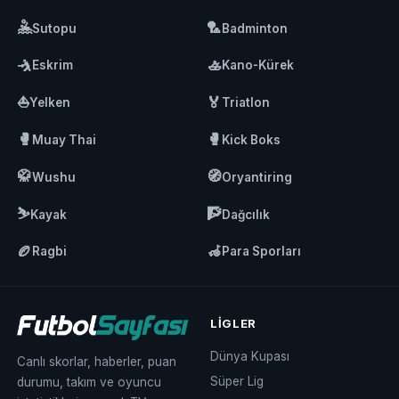
🤽
🏸
Sutopu
Badminton
🤺
🚣
Eskrim
Kano-Kürek
⛵
🏅
Yelken
Triatlon
🥊
🥊
Muay Thai
Kick Boks
🥋
🧭
Wushu
Oryantiring
⛷️
🧗
Kayak
Dağcılık
🏉
🦽
Ragbi
Para Sporları
LIGLER
Dünya Kupası
Canlı skorlar, haberler, puan
Süper Lig
durumu, takım ve oyuncu