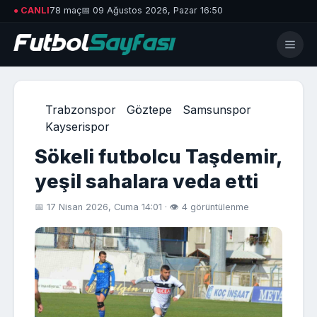
● CANLI
78 maç
📅 09 Ağustos 2026, Pazar 16:50
Trabzonspor
Göztepe
Samsunspor
Kayserispor
Sökeli futbolcu Taşdemir,
yeşil sahalara veda etti
📅 17 Nisan 2026, Cuma 14:01 · 👁 4 görüntülenme