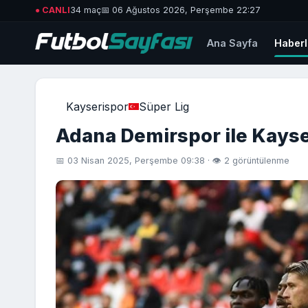
● CANLI
34 maç
📅 06 Ağustos 2026, Perşembe 22:27
Ana Sayfa
Haberl
Kayserispor
Süper Lig
Adana Demirspor ile Kayse
📅 03 Nisan 2025, Perşembe 09:38 · 👁 2 görüntülenme