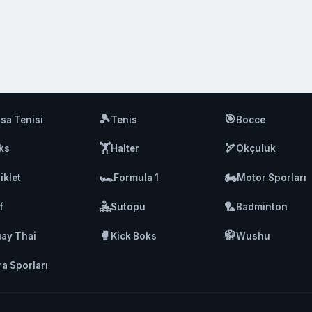
🎾
🎯
sa Tenisi
Tenis
Bocce
🏋️
🏹
ks
Halter
Okçuluk
🏎️
🏍️
iklet
Formula 1
Motor Sporları
🤽
🏸
f
Sutopu
Badminton
🥊
🥋
ay Thai
Kick Boks
Wushu
ra Sporları