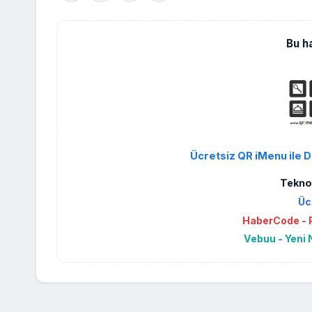
Bu h
Ücretsiz QR iMenu ile D
Teknol
Üc
HaberCode - P
Vebuu - Yeni 