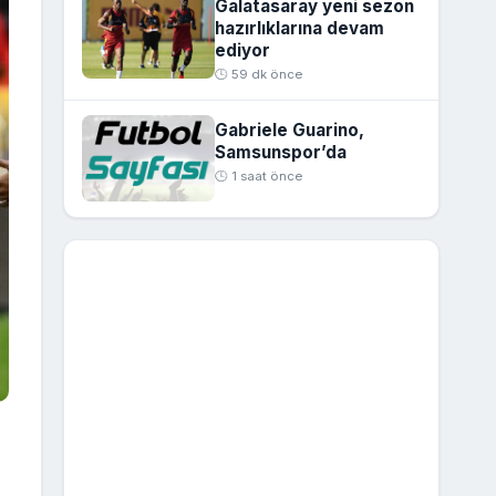
Galatasaray yeni sezon
hazırlıklarına devam
ediyor
🕒 59 dk önce
Gabriele Guarino,
Samsunspor’da
🕒 1 saat önce