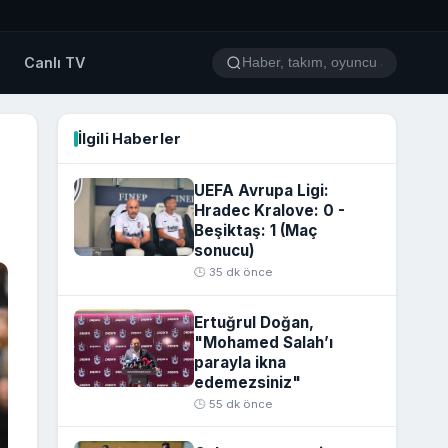
o
Canlı TV
İlgili Haberler
UEFA Avrupa Ligi:
Hradec Kralove: 0 -
Beşiktaş: 1 (Maç
sonucu)
🕒 35 dk önce
Ertuğrul Doğan,
"Mohamed Salah’ı
parayla ikna
edemezsiniz"
🕒 55 dk önce