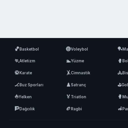
🏀
🏐
🏓
Basketbol
Voleybol
Ma
🏃
🏊
🥊
Atletizm
Yüzme
Bo
🥋
🤸
🚴
Karate
Cimnastik
Bis
🏒
♟️
⛳
Buz Sporları
Satranç
Gol
⛵
🏅
🥊
Yelken
Triatlon
Mu
🧗
🏉
🦽
Dağcılık
Ragbi
Pa