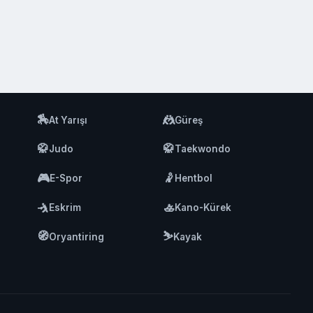
🏇
🤼
At Yarışı
Güreş
🥋
🥋
Judo
Taekwondo
🎮
🤾
E-Spor
Hentbol
🤺
🚣
Eskrim
Kano-Kürek
🧭
⛷️
Oryantiring
Kayak