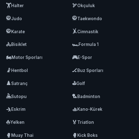
🏋️
🏹
Halter
Okçuluk
🥋
🥋
Judo
Taekwondo
🥋
🤸
Karate
Cimnastik
🚴
🏎️
Bisiklet
Formula 1
🏍️
🎮
Motor Sporları
E-Spor
🤾
🏒
Hentbol
Buz Sporları
♟️
⛳
Satranç
Golf
🤽
🏸
Sutopu
Badminton
🤺
🚣
Eskrim
Kano-Kürek
⛵
🏅
Yelken
Triatlon
🥊
🥊
Muay Thai
Kick Boks