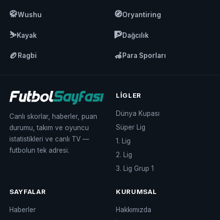
🥋
🧭
Wushu
Oryantiring
⛷️
🧗
Kayak
Dağcılık
🏉
🦽
Ragbi
Para Sporları
LIGLER
Dünya Kupası
Canlı skorlar, haberler, puan
Süper Lig
durumu, takım ve oyuncu
istatistikleri ve canlı TV —
1. Lig
futbolun tek adresi.
2. Lig
3. Lig Grup 1
SAYFALAR
KURUMSAL
Haberler
Hakkımızda