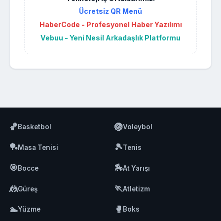
Ücretsiz QR Menü
HaberCode - Profesyonel Haber Yazılımı
Vebuu - Yeni Nesil Arkadaşlık Platformu
🏀
🏐
Basketbol
Voleybol
🏓
🎾
Masa Tenisi
Tenis
🎯
🏇
Bocce
At Yarışı
🤼
🏃
Güreş
Atletizm
🏊
🥊
Yüzme
Boks