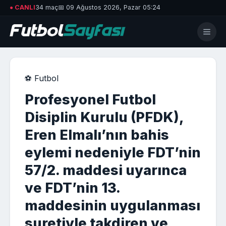
● CANLI
34 maç
📅 09 Ağustos 2026, Pazar 05:24
⚽ Futbol
Profesyonel Futbol
Disiplin Kurulu (PFDK),
Eren Elmalı’nın bahis
eylemi nedeniyle FDT’nin
57/2. maddesi uyarınca
ve FDT’nin 13.
maddesinin uygulanması
suretiyle takdiren ve