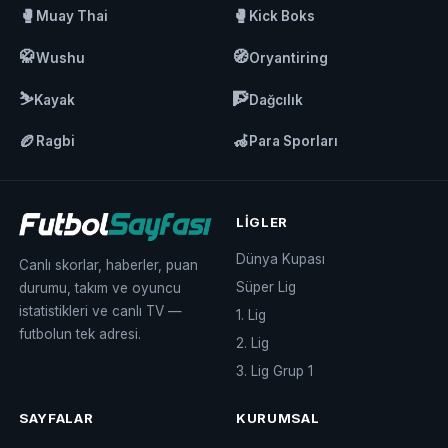
🥊
🥊
Muay Thai
Kick Boks
🥋
🧭
Wushu
Oryantiring
⛷️
🧗
Kayak
Dağcılık
🏉
🦽
Ragbi
Para Sporları
LIGLER
Dünya Kupası
Canlı skorlar, haberler, puan
Süper Lig
durumu, takım ve oyuncu
istatistikleri ve canlı TV —
1. Lig
futbolun tek adresi.
2. Lig
3. Lig Grup 1
SAYFALAR
KURUMSAL