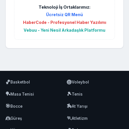
Teknoloji İş Ortaklarımız:
Ücretsiz QR Menü
HaberCode - Profesyonel Haber Yazılımı
Vebuu - Yeni Nesil Arkadaşlık Platformu
🏀
🏐
Basketbol
Voleybol
🏓
🎾
Masa Tenisi
Tenis
🎯
🏇
Bocce
At Yarışı
🤼
🏃
Güreş
Atletizm