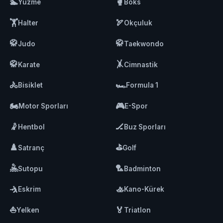
🏊
🥊
Yüzme
Boks
🏋️
🏹
Halter
Okçuluk
🥋
🥋
Judo
Taekwondo
🥋
🤸
Karate
Cimnastik
🚴
🏎️
Bisiklet
Formula 1
🏍️
🎮
Motor Sporları
E-Spor
🤾
🏒
Hentbol
Buz Sporları
♟️
⛳
Satranç
Golf
🤽
🏸
Sutopu
Badminton
🤺
🚣
Eskrim
Kano-Kürek
⛵
🏅
Yelken
Triatlon