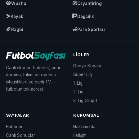
🥋
🧭
Wushu
Oryantiring
⛷️
🧗
Kayak
Dağcılık
🏉
🦽
Ragbi
Para Sporları
LIGLER
Dünya Kupası
Canlı skorlar, haberler, puan
Süper Lig
durumu, takım ve oyuncu
istatistikleri ve canlı TV —
1. Lig
futbolun tek adresi.
2. Lig
3. Lig Grup 1
SAYFALAR
KURUMSAL
Haberler
Hakkımızda
Canlı Sonuçlar
İletişim