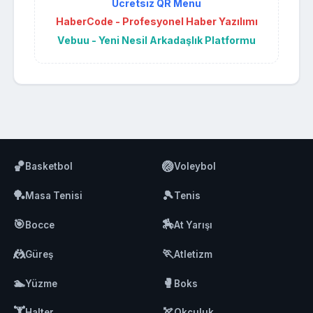
Ücretsiz QR Menü
HaberCode - Profesyonel Haber Yazılımı
Vebuu - Yeni Nesil Arkadaşlık Platformu
🏀
🏐
Basketbol
Voleybol
🏓
🎾
Masa Tenisi
Tenis
🎯
🏇
Bocce
At Yarışı
🤼
🏃
Güreş
Atletizm
🏊
🥊
Yüzme
Boks
🏋️
🏹
Halter
Okçuluk