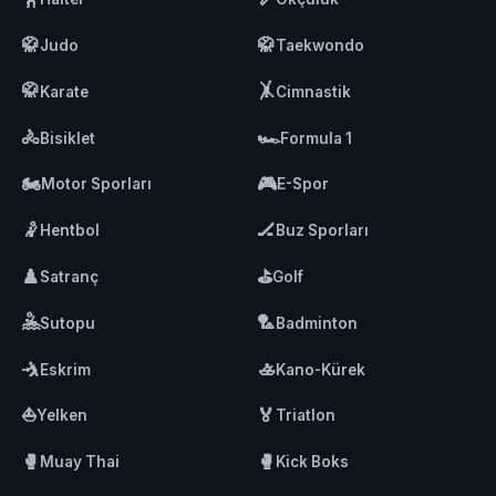
🥋
🥋
Judo
Taekwondo
🥋
🤸
Karate
Cimnastik
🚴
🏎️
Bisiklet
Formula 1
🏍️
🎮
Motor Sporları
E-Spor
🤾
🏒
Hentbol
Buz Sporları
♟️
⛳
Satranç
Golf
🤽
🏸
Sutopu
Badminton
🤺
🚣
Eskrim
Kano-Kürek
⛵
🏅
Yelken
Triatlon
🥊
🥊
Muay Thai
Kick Boks