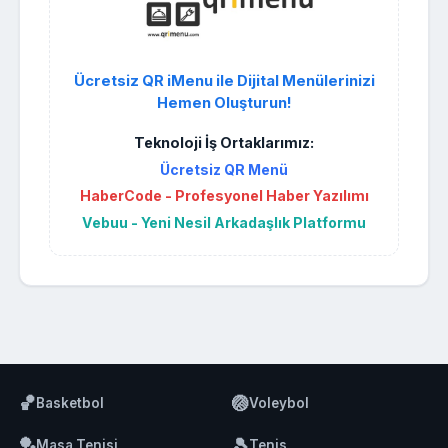
Ücretsiz QR iMenu ile Dijital Menülerinizi
Hemen Oluşturun!
Teknoloji İş Ortaklarımız:
Ücretsiz QR Menü
HaberCode - Profesyonel Haber Yazılımı
Vebuu - Yeni Nesil Arkadaşlık Platformu
🏀
🏐
Basketbol
Voleybol
🏓
🎾
Masa Tenisi
Tenis