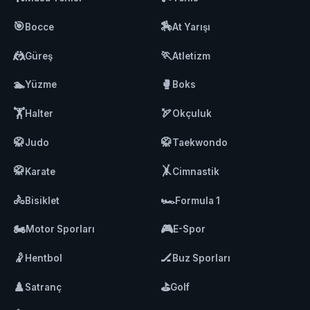
🎯
🏇
Bocce
At Yarışı
🤼
🏃
Güreş
Atletizm
🏊
🥊
Yüzme
Boks
🏋️
🏹
Halter
Okçuluk
🥋
🥋
Judo
Taekwondo
🥋
🤸
Karate
Cimnastik
🚴
🏎️
Bisiklet
Formula 1
🏍️
🎮
Motor Sporları
E-Spor
🤾
🏒
Hentbol
Buz Sporları
♟️
⛳
Satranç
Golf