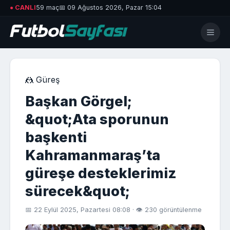
● CANLI
59 maç
📅 09 Ağustos 2026, Pazar 15:04
🤼 Güreş
Başkan Görgel;
&quot;Ata sporunun
başkenti
Kahramanmaraş’ta
güreşe desteklerimiz
sürecek&quot;
📅 22 Eylül 2025, Pazartesi 08:08 · 👁 230 görüntülenme