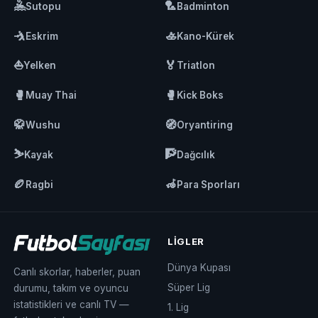
🤽
🏸
Sutopu
Badminton
🤺
🚣
Eskrim
Kano-Kürek
⛵
🏅
Yelken
Triatlon
🥊
🥊
Muay Thai
Kick Boks
🥋
🧭
Wushu
Oryantiring
⛷️
🧗
Kayak
Dağcılık
🏉
🦽
Ragbi
Para Sporları
LIGLER
Dünya Kupası
Canlı skorlar, haberler, puan
Süper Lig
durumu, takım ve oyuncu
istatistikleri ve canlı TV —
1. Lig