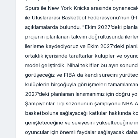
Spurs ile New York Knicks arasında oynanacak s
ile Uluslararası Basketbol Federasyonu’nun (FIB
açıklamalarda bulundu. "Ekim 2027’deki plan
projenin planlanan takvim doğrultusunda ilerled
ilerleme kaydediyoruz ve Ekim 2027’deki plan
ortaklık içerisinde taraftarlar kulüpler ve oyun
model geliştirdik. Nihai teklifler bu ayın sonu
görüşeceğiz ve FIBA da kendi sürecini yürütec
kulüplerin birçoğuyla görüşmeleri tamamlama
2027’deki planlanan lansmanımız için doğru yol
Şampiyonlar Ligi sezonunun şampiyonu NBA Avr
basketboluna sağlayacağı katkılar hakkında k
genişleteceğine ve seviyesini yükselteceğine in
oyuncular için önemli faydalar sağlayacak daha