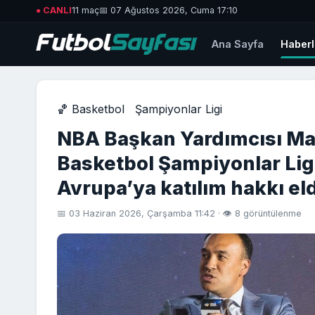
● CANLI
11 maç
📅 07 Ağustos 2026, Cuma 17:10
Ana Sayfa
Haberl
🏀 Basketbol
Şampiyonlar Ligi
NBA Başkan Yardımcısı Ma
Basketbol Şampiyonlar Li
Avrupa’ya katılım hakkı e
📅 03 Haziran 2026, Çarşamba 11:42 · 👁 8 görüntülenme