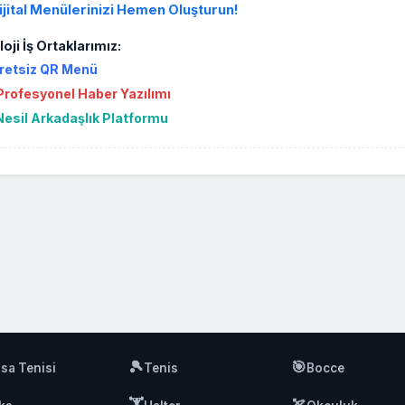
ijital Menülerinizi Hemen Oluşturun!
oji İş Ortaklarımız:
retsiz QR Menü
rofesyonel Haber Yazılımı
Nesil Arkadaşlık Platformu
🎾
🎯
sa Tenisi
Tenis
Bocce