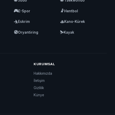
🥋
🥋
Judo
Taekwondo
🎮
🤾
E-Spor
Hentbol
🤺
🚣
Eskrim
Kano-Kürek
🧭
⛷️
Oryantiring
Kayak
KURUMSAL
Hakkımızda
İletişim
Gizlilik
Künye