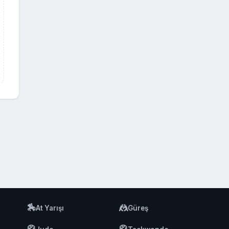
🏇
🤼
At Yarışı
Güreş