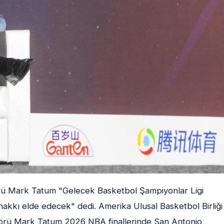
ü Mark Tatum "Gelecek Basketbol Şampiyonlar Ligi
kkı elde edecek" dedi. Amerika Ulusal Basketbol Birliği
örü Mark Tatum 2026 NBA finallerinde San Antonio