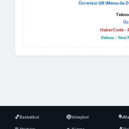
Ücretsiz QR iMenu ile D
Teknol
Üc
HaberCode - P
Vebuu - Yeni 
🏀
🏐
🏓
Basketbol
Voleybol
Ma