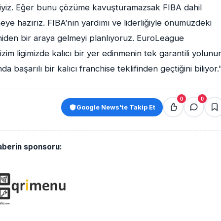
ekçiyiz. Eğer bunu çözüme kavuşturamazsak FIBA dahil
emeye hazırız. FIBA’nın yardımı ve liderliğiyle önümüzdeki
niden bir araya gelmeyi planlıyoruz. EuroLeague
im ligimizde kalıcı bir yer edinmenin tek garantili yolunu
 başarılı bir kalıcı franchise teklifinden geçtiğini biliyor.
0
0
Google News'te Takip Et
aberin sponsoru: