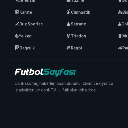
🏃
🏊
🥊
Atletizm
Yüzme
Bo
🥋
🤸
🚴
Karate
Cimnastik
Bis
🏒
♟️
⛳
Buz Sporları
Satranç
Gol
⛵
🏅
🥊
Yelken
Triatlon
Mu
🧗
🏉
🦽
Dağcılık
Ragbi
Pa
Canlı skorlar, haberler, puan durumu, takım ve oyuncu
istatistikleri ve canlı TV — futbolun tek adresi.