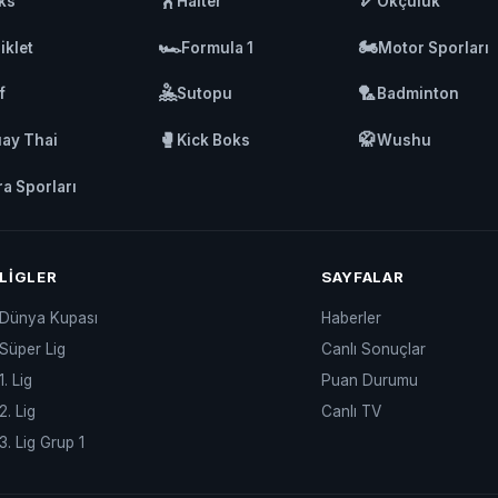
🏋️
🏹
ks
Halter
Okçuluk
🏎️
🏍️
iklet
Formula 1
Motor Sporları
🤽
🏸
f
Sutopu
Badminton
🥊
🥋
ay Thai
Kick Boks
Wushu
ra Sporları
LIGLER
SAYFALAR
Dünya Kupası
Haberler
Süper Lig
Canlı Sonuçlar
1. Lig
Puan Durumu
2. Lig
Canlı TV
3. Lig Grup 1