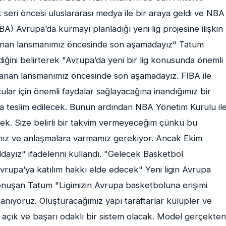
eri öncesi uluslararası medya ile bir araya geldi ve NBA
A) Avrupa’da kurmayı planladığı yeni lig projesine ilişkin
lanan lansmanımız öncesinde son aşamadayız" Tatum
iğini belirterek "Avrupa’da yeni bir lig konusunda önemli
lanan lansmanımız öncesinde son aşamadayız. FIBA ile
cular için önemli faydalar sağlayacağına inandığımız bir
nda teslim edilecek. Bunun ardından NBA Yönetim Kurulu il
ek. Size belirli bir takvim vermeyeceğim çünkü bu
mız ve anlaşmalara varmamız gerekiyor. Ancak Ekim
dayız" ifadelerini kullandı. "Gelecek Basketbol
upa’ya katılım hakkı elde edecek" Yeni ligin Avrupa
onuşan Tatum "Ligimizin Avrupa basketboluna erişimi
anıyoruz. Oluşturacağımız yapı taraftarlar kulüpler ve
 açık ve başarı odaklı bir sistem olacak. Model gerçekten