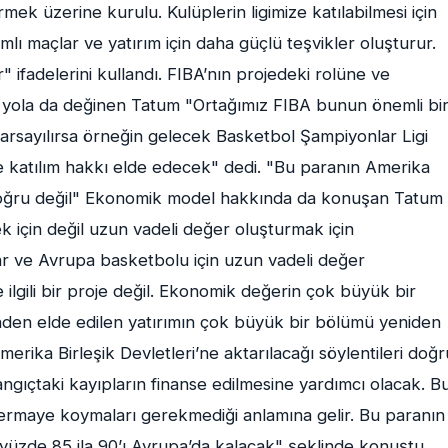
mek üzerine kurulu. Kulüplerin ligimize katılabilmesi için
amlı maçlar ve yatırım için daha güçlü teşvikler oluşturur.
ifadelerini kullandı. FIBA’nın projedeki rolüne ve
k yola da değinen Tatum "Ortağımız FIBA bunun önemli bi
arsayılırsa örneğin gelecek Basketbol Şampiyonlar Ligi
 katılım hakkı elde edecek" dedi. "Bu paranın Amerika
ri doğru değil" Ekonomik model hakkında da konuşan Tatum
için değil uzun vadeli değer oluşturmak için
ar ve Avrupa basketbolu için uzun vadeli değer
lgili bir proje değil. Ekonomik değerin çok büyük bir
nden elde edilen yatırımın çok büyük bir bölümü yeniden
rika Birleşik Devletleri’ne aktarılacağı söylentileri doğr
ngıçtaki kayıpların finanse edilmesine yardımcı olacak. B
k sermaye koymaları gerekmediği anlamına gelir. Bu paranın
üzde 85 ila 90’ı Avrupa’da kalacak" şeklinde konuştu.