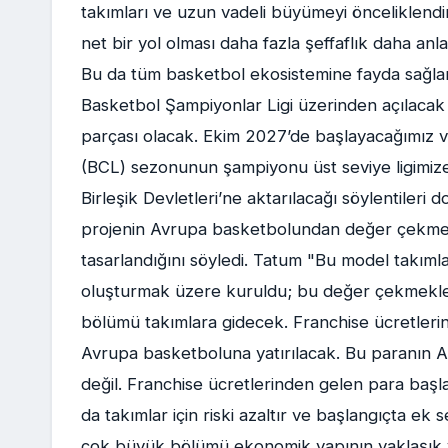
takımları ve uzun vadeli büyümeyi önceliklendir
net bir yol olması daha fazla şeffaflık daha anl
Bu da tüm basketbol ekosistemine fayda sağlar" 
Basketbol Şampiyonlar Ligi üzerinden açılaca
parçası olacak. Ekim 2027’de başlayacağımız v
(BCL) sezonunun şampiyonu üst seviye ligimize
Birleşik Devletleri’ne aktarılacağı söylentile
projenin Avrupa basketbolundan değer çekmek 
tasarlandığını söyledi. Tatum "Bu model takıml
oluşturmak üzere kuruldu; bu değer çekmekle i
bölümü takımlara gidecek. Franchise ücretleri
Avrupa basketboluna yatırılacak. Bu paranın Ame
değil. Franchise ücretlerinden gelen para başla
da takımlar için riski azaltır ve başlangıçta e
çok büyük bölümü ekonomik yapının yaklaşık y