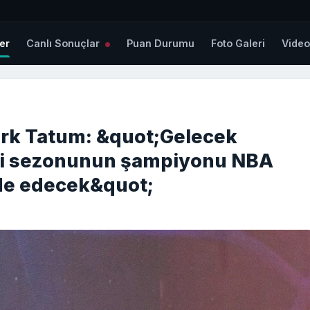
er
Canlı Sonuçlar
Puan Durumu
Foto Galeri
Vide
rk Tatum: &quot;Gelecek
gi sezonunun şampiyonu NBA
lde edecek&quot;