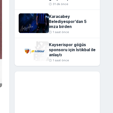
🕒 31 dk önce
Karacabey
Belediyespor’dan 5
imza birden
🕒 1 saat önce
Kayserispor göğüs
sponsoru için İstikbal ile
anlaştı
🕒 1 saat önce