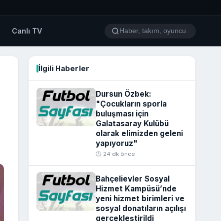
o
Canlı TV
İlgili Haberler
Dursun Özbek:
"Çocukların sporla
buluşması için
Galatasaray Kulübü
olarak elimizden geleni
yapıyoruz"
🕒 24 dk önce
Bahçelievler Sosyal
Hizmet Kampüsü’nde
yeni hizmet birimleri ve
sosyal donatıların açılışı
gerçekleştirildi