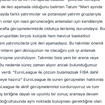
n de ileri aşamada olduğunu belirten Tatum "Mart ayında
ayda farklı yatırımcılar ve potansiyel yatırım gruplarıyla
 onlar için nasıl görüneceğini anlamaları için kendileriyle
tarafla görüşmelerimizde oldukça ilerlemiş durumdayız. Bu
Avrupa’daki birçok kulüple hem mevcut basketbol
ni yatırımcılarla çok ileri aşamadayız. Bu takımlar önemli
rımların geri dönüşünün ne olacağını çok iyi anlamak
 görüşme yürütülüyor. Takımlar bize yeni bir arena veya
r. Bu nedenle süreç zaman alıyor ancak bulunduğumuz
verdi. "EuroLeague ile çözüm bulamazsak FIBA dahil
rlemeye hazırız" EuroLeague ile süren görüşmeler hakkında
oLeague ile aktif görüşmelerimizi sürdürüyoruz ve tüm
iş birliğine dayalı ve uyumlu bir sonuç aramaya devam
ı doğrultusunda aynı noktada buluşması gerektiğine olan