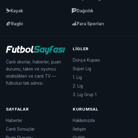
⛷️
🧗
Kayak
Dağcılık
🏉
🦽
Ragbi
Para Sporları
LIGLER
Dünya Kupası
Canlı skorlar, haberler, puan
Süper Lig
durumu, takım ve oyuncu
istatistikleri ve canlı TV —
1. Lig
futbolun tek adresi.
2. Lig
3. Lig Grup 1
SAYFALAR
KURUMSAL
Haberler
Hakkımızda
Canlı Sonuçlar
İletişim
Puan Durumu
Gizlilik