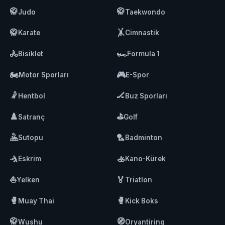
🥋
🥋
Judo
Taekwondo
🥋
🤸
Karate
Cimnastik
🚴
🏎️
Bisiklet
Formula 1
🏍️
🎮
Motor Sporları
E-Spor
🤾
🏒
Hentbol
Buz Sporları
♟️
⛳
Satranç
Golf
🤽
🏸
Sutopu
Badminton
🤺
🚣
Eskrim
Kano-Kürek
⛵
🏅
Yelken
Triatlon
🥊
🥊
Muay Thai
Kick Boks
🥋
🧭
Wushu
Oryantiring