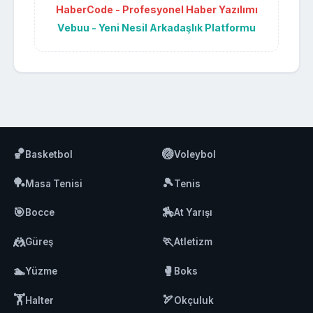
HaberCode - Profesyonel Haber Yazılımı
Vebuu - Yeni Nesil Arkadaşlık Platformu
🏀
🏐
Basketbol
Voleybol
🏓
🎾
Masa Tenisi
Tenis
🎯
🏇
Bocce
At Yarışı
🤼
🏃
Güreş
Atletizm
🏊
🥊
Yüzme
Boks
🏋️
🏹
Halter
Okçuluk