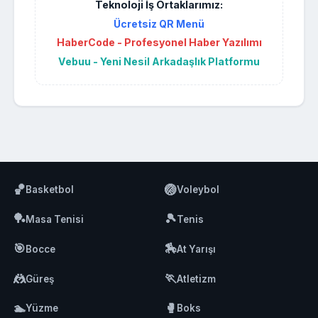
Teknoloji İş Ortaklarımız:
Ücretsiz QR Menü
HaberCode - Profesyonel Haber Yazılımı
Vebuu - Yeni Nesil Arkadaşlık Platformu
🏀
🏐
Basketbol
Voleybol
🏓
🎾
Masa Tenisi
Tenis
🎯
🏇
Bocce
At Yarışı
🤼
🏃
Güreş
Atletizm
🏊
🥊
Yüzme
Boks