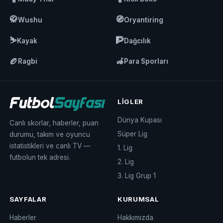
🥋
🧭
Wushu
Oryantiring
⛷️
🧗
Kayak
Dağcılık
🏉
🦽
Ragbi
Para Sporları
LIGLER
Dünya Kupası
Canlı skorlar, haberler, puan
Süper Lig
durumu, takım ve oyuncu
istatistikleri ve canlı TV —
1. Lig
futbolun tek adresi.
2. Lig
3. Lig Grup 1
SAYFALAR
KURUMSAL
Haberler
Hakkımızda