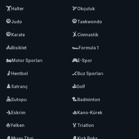
🏋️
🏹
Halter
Okçuluk
🥋
🥋
Judo
Taekwondo
🥋
🤸
Karate
Cimnastik
🚴
🏎️
Bisiklet
Formula 1
🏍️
🎮
Motor Sporları
E-Spor
🤾
🏒
Hentbol
Buz Sporları
♟️
⛳
Satranç
Golf
🤽
🏸
Sutopu
Badminton
🤺
🚣
Eskrim
Kano-Kürek
⛵
🏅
Yelken
Triatlon
🥊
🥊
Muay Thai
Kick Boks