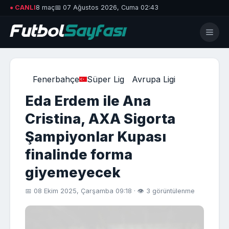
● CANLI
8 maç
📅 07 Ağustos 2026, Cuma 02:43
Fenerbahçe
Süper Lig
Avrupa Ligi
Eda Erdem ile Ana
Cristina, AXA Sigorta
Şampiyonlar Kupası
finalinde forma
giyemeyecek
📅 08 Ekim 2025, Çarşamba 09:18 · 👁 3 görüntülenme