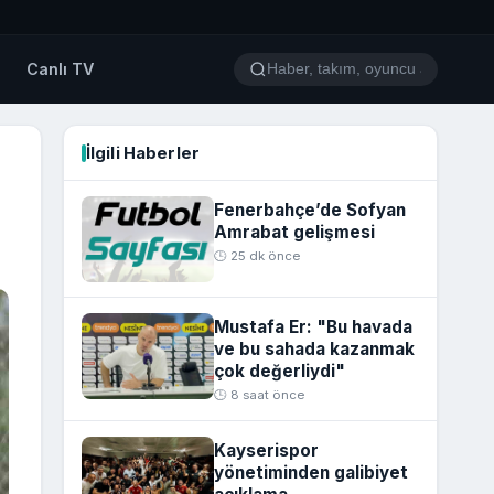
o
Canlı TV
İlgili Haberler
Fenerbahçe’de Sofyan
Amrabat gelişmesi
🕒 25 dk önce
Mustafa Er: "Bu havada
ve bu sahada kazanmak
çok değerliydi"
🕒 8 saat önce
Kayserispor
yönetiminden galibiyet