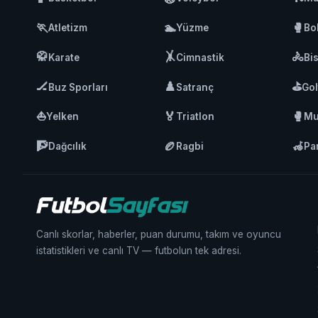
🏃
🏊
🥊
Atletizm
Yüzme
Bo
🥋
🤸
🚴
Karate
Cimnastik
Bis
🏒
♟️
⛳
Buz Sporları
Satranç
Gol
⛵
🏅
🥊
Yelken
Triatlon
Mu
🧗
🏉
🦽
Dağcılık
Ragbi
Pa
Canlı skorlar, haberler, puan durumu, takım ve oyuncu
istatistikleri ve canlı TV — futbolun tek adresi.