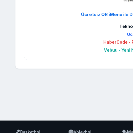
Ücretsiz QR iMenu ile D
Teknol
Üc
HaberCode - P
Vebuu - Yeni 
🏀
🏐
🏓
Basketbol
Voleybol
Ma