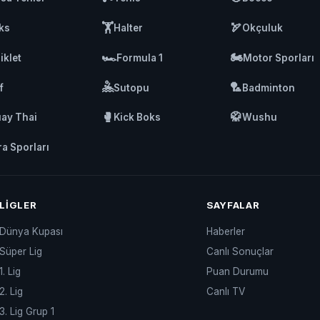
🏋️
🏹
ks
Halter
Okçuluk
🏎️
🏍️
iklet
Formula 1
Motor Sporları
🤽
🏸
f
Sutopu
Badminton
🥊
🥋
ay Thai
Kick Boks
Wushu
ra Sporları
LIGLER
SAYFALAR
Dünya Kupası
Haberler
Süper Lig
Canlı Sonuçlar
1. Lig
Puan Durumu
2. Lig
Canlı TV
3. Lig Grup 1