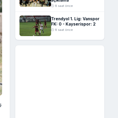
açıklama
🕒 8 saat önce
Trendyol 1. Lig: Vanspor
FK: 0 - Kayserispor: 2
🕒 8 saat önce
ş