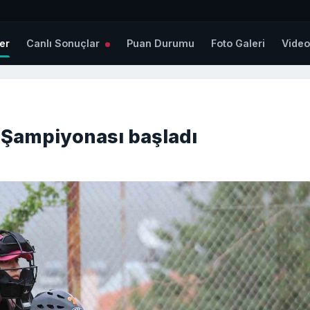
er
Canlı Sonuçlar
Puan Durumu
Foto Galeri
Vide
e Şampiyonası başladı