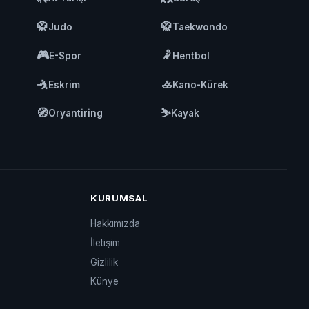
🥋
🥋
Judo
Taekwondo
🎮
🤾
E-Spor
Hentbol
🤺
🚣
Eskrim
Kano-Kürek
🧭
⛷️
Oryantiring
Kayak
KURUMSAL
Hakkımızda
İletişim
Gizlilik
Künye