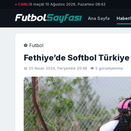
● CANLI
0 maç
📅 10 Ağustos 2026, Pazartesi 08:42
Ana Sayfa
Haberl
⚽ Futbol
Fethiye’de Softbol Türkiy
📅 25 Nisan 2024, Perşembe 20:48 · 👁 5 görüntülenme