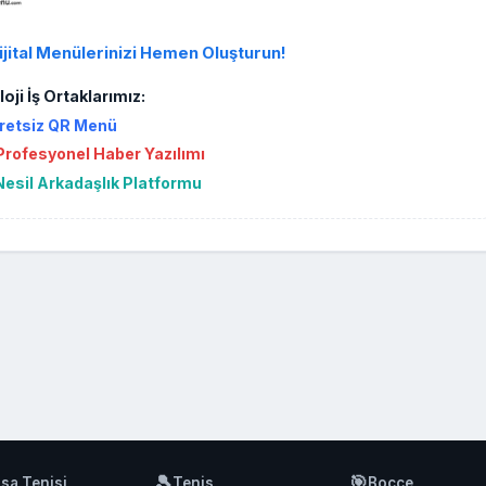
ijital Menülerinizi Hemen Oluşturun!
oji İş Ortaklarımız:
retsiz QR Menü
rofesyonel Haber Yazılımı
Nesil Arkadaşlık Platformu
🎾
🎯
sa Tenisi
Tenis
Bocce