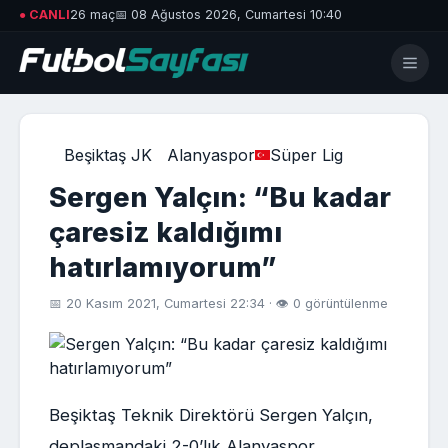
● CANLI
26 maç
📅 08 Ağustos 2026, Cumartesi 10:40
Beşiktaş JK
Alanyaspor
Süper Lig
Sergen Yalçın: “Bu kadar
çaresiz kaldığımı
hatırlamıyorum”
📅 20 Kasım 2021, Cumartesi 22:34 · 👁 0 görüntülenme
Beşiktaş Teknik Direktörü Sergen Yalçın,
deplasmandaki 2-0’lık Alanyaspor