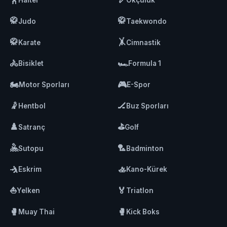
Halter
Okçuluk
🥋
🥋
Judo
Taekwondo
🥋
🤸
Karate
Cimnastik
🚴
🏎️
Bisiklet
Formula 1
🏍️
🎮
Motor Sporları
E-Spor
🤾
🏒
Hentbol
Buz Sporları
♟️
⛳
Satranç
Golf
🤽
🏸
Sutopu
Badminton
🤺
🚣
Eskrim
Kano-Kürek
⛵
🏅
Yelken
Triatlon
🥊
🥊
Muay Thai
Kick Boks