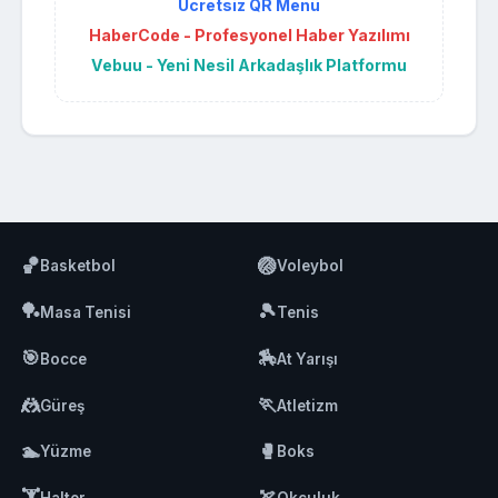
Ücretsiz QR Menü
HaberCode - Profesyonel Haber Yazılımı
Vebuu - Yeni Nesil Arkadaşlık Platformu
🏀
🏐
Basketbol
Voleybol
🏓
🎾
Masa Tenisi
Tenis
🎯
🏇
Bocce
At Yarışı
🤼
🏃
Güreş
Atletizm
🏊
🥊
Yüzme
Boks
🏋️
🏹