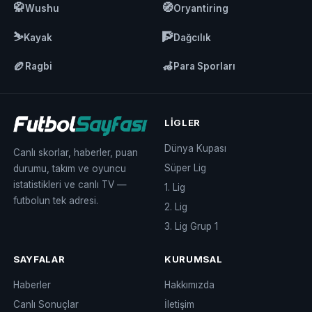
🥋
🧭
Wushu
Oryantiring
⛷️
🧗
Kayak
Dağcılık
🏉
🦽
Ragbi
Para Sporları
LIGLER
Dünya Kupası
Canlı skorlar, haberler, puan
Süper Lig
durumu, takım ve oyuncu
istatistikleri ve canlı TV —
1. Lig
futbolun tek adresi.
2. Lig
3. Lig Grup 1
SAYFALAR
KURUMSAL
Haberler
Hakkımızda
Canlı Sonuçlar
İletişim