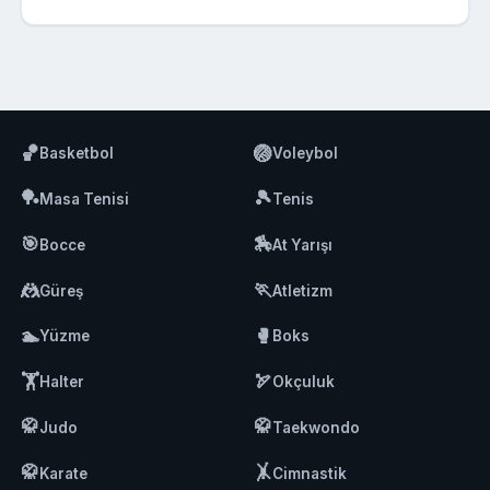
🏀
🏐
Basketbol
Voleybol
🏓
🎾
Masa Tenisi
Tenis
🎯
🏇
Bocce
At Yarışı
🤼
🏃
Güreş
Atletizm
🏊
🥊
Yüzme
Boks
🏋️
🏹
Halter
Okçuluk
🥋
🥋
Judo
Taekwondo
🥋
🤸
Karate
Cimnastik