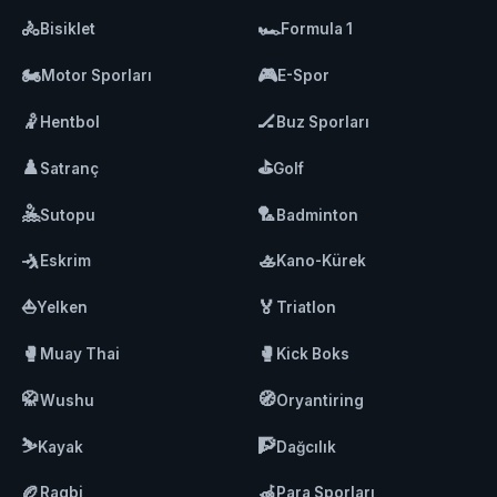
🚴
🏎️
Bisiklet
Formula 1
🏍️
🎮
Motor Sporları
E-Spor
🤾
🏒
Hentbol
Buz Sporları
♟️
⛳
Satranç
Golf
🤽
🏸
Sutopu
Badminton
🤺
🚣
Eskrim
Kano-Kürek
⛵
🏅
Yelken
Triatlon
🥊
🥊
Muay Thai
Kick Boks
🥋
🧭
Wushu
Oryantiring
⛷️
🧗
Kayak
Dağcılık
🏉
🦽
Ragbi
Para Sporları