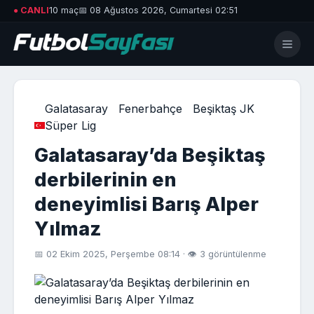
● CANLI
10 maç
📅 08 Ağustos 2026, Cumartesi 02:51
Galatasaray
Fenerbahçe
Beşiktaş JK
Süper Lig
Galatasaray’da Beşiktaş
derbilerinin en
deneyimlisi Barış Alper
Yılmaz
📅 02 Ekim 2025, Perşembe 08:14 · 👁 3 görüntülenme