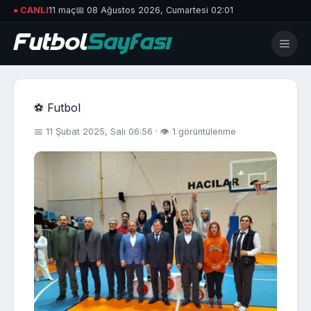
● CANLI
11 maç
📅 08 Ağustos 2026, Cumartesi 02:01
⚽ Futbol
📅 11 Şubat 2025, Salı 06:56 · 👁 1 görüntülenme