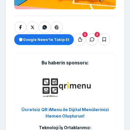
0
0
Google News'te Takip Et
Bu haberin sponsoru:
Ücretsiz QR iMenu ile Dijital Menülerinizi
Hemen Oluşturun!
Teknoloji İş Ortaklarımız: