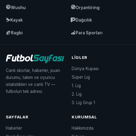
🥋
🧭
Wushu
Oryantiring
⛷️
🧗
Kayak
Dağcılık
🏉
🦽
Ragbi
Para Sporları
LIGLER
Dünya Kupası
Canlı skorlar, haberler, puan
Süper Lig
durumu, takım ve oyuncu
istatistikleri ve canlı TV —
1. Lig
futbolun tek adresi.
2. Lig
3. Lig Grup 1
SAYFALAR
KURUMSAL
Haberler
Hakkımızda