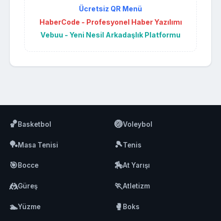
Ücretsiz QR Menü
HaberCode - Profesyonel Haber Yazılımı
Vebuu - Yeni Nesil Arkadaşlık Platformu
🏀
🏐
Basketbol
Voleybol
🏓
🎾
Masa Tenisi
Tenis
🎯
🏇
Bocce
At Yarışı
🤼
🏃
Güreş
Atletizm
🏊
🥊
Yüzme
Boks