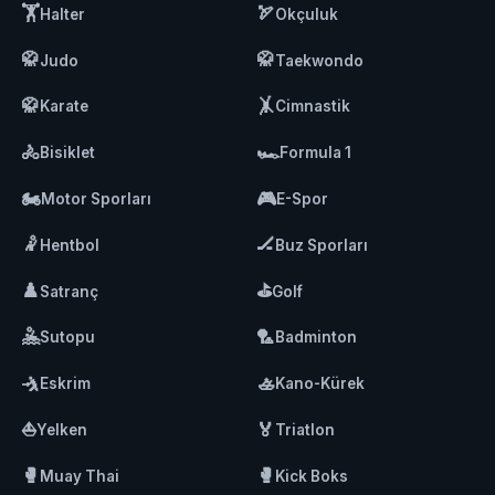
🏋️
🏹
Halter
Okçuluk
🥋
🥋
Judo
Taekwondo
🥋
🤸
Karate
Cimnastik
🚴
🏎️
Bisiklet
Formula 1
🏍️
🎮
Motor Sporları
E-Spor
🤾
🏒
Hentbol
Buz Sporları
♟️
⛳
Satranç
Golf
🤽
🏸
Sutopu
Badminton
🤺
🚣
Eskrim
Kano-Kürek
⛵
🏅
Yelken
Triatlon
🥊
🥊
Muay Thai
Kick Boks