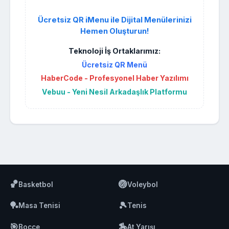
Ücretsiz QR iMenu ile Dijital Menülerinizi
Hemen Oluşturun!
Teknoloji İş Ortaklarımız:
Ücretsiz QR Menü
HaberCode - Profesyonel Haber Yazılımı
Vebuu - Yeni Nesil Arkadaşlık Platformu
🏀
🏐
Basketbol
Voleybol
🏓
🎾
Masa Tenisi
Tenis
🎯
🏇
Bocce
At Yarışı