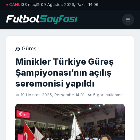
● CANLI
33 maç
📅 09 Ağustos 2026, Pazar 14:06
🤼 Güreş
Minikler Türkiye Güreş
Şampiyonası’nın açılış
seremonisi yapıldı
📅 19 Haziran 2025, Perşembe 14:01 · 👁 5 görüntülenme