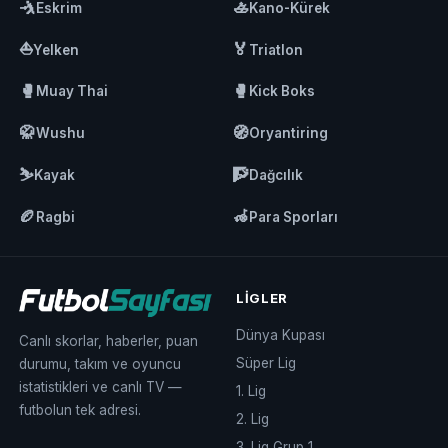
🤺
🚣
Eskrim
Kano-Kürek
⛵
🏅
Yelken
Triatlon
🥊
🥊
Muay Thai
Kick Boks
🥋
🧭
Wushu
Oryantiring
⛷️
🧗
Kayak
Dağcılık
🏉
🦽
Ragbi
Para Sporları
LIGLER
Dünya Kupası
Canlı skorlar, haberler, puan
Süper Lig
durumu, takım ve oyuncu
istatistikleri ve canlı TV —
1. Lig
futbolun tek adresi.
2. Lig
3. Lig Grup 1