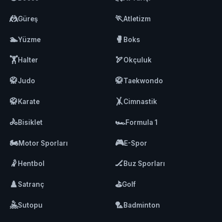
🤼
🏃
Güreş
Atletizm
🏊
🥊
Yüzme
Boks
🏋️
🏹
Halter
Okçuluk
🥋
🥋
Judo
Taekwondo
🥋
🤸
Karate
Cimnastik
🚴
🏎️
Bisiklet
Formula 1
🏍️
🎮
Motor Sporları
E-Spor
🤾
🏒
Hentbol
Buz Sporları
♟️
⛳
Satranç
Golf
🤽
🏸
Sutopu
Badminton