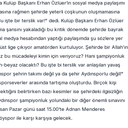
da Kulüp Başkanı Erhan Özlüer’in sosyal medya paylaşımı
asına rağmen şehirde yeterli coşkunun oluşmamasına
 işte bir terslik var!" dedi. Kulüp Başkanı Erhan Özlüer
a şansını yakaladığı bu kritik dönemde şehirde bayrak
osyal medya hesabından yaptığı paylaşımda şu sözlere yer
 üst lige çıkıyor amatörden kurtuluyor. Şehirde bir Allah’ın
Biz bu mücadeleyi kimin için veriyoruz? Hani şampiyonluk
-beyaz olacaktı? Bu işte bi terslik var anlaşılan yavaş
spor şehrin takımı değil ya da şehir Aydınsporlu değil!"
porseverler arasında tartışma oluşturdu. Birçok kişi
iğini belirtirken bazı kesimler ise şehirdeki ilgisizliğin
ydınspor şampiyonluk yolundaki bir diğer önemli sınavını
Nisan Pazar günü saat 15.00’te Adnan Menderes
yspor ile karşı karşıya gelecek.