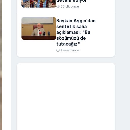
devam ediyor
🕒 55 dk önce
Başkan Aşgın’dan
sentetik saha
açıklaması: "Bu
sözümüzü de
tutacağız"
🕒 1 saat önce