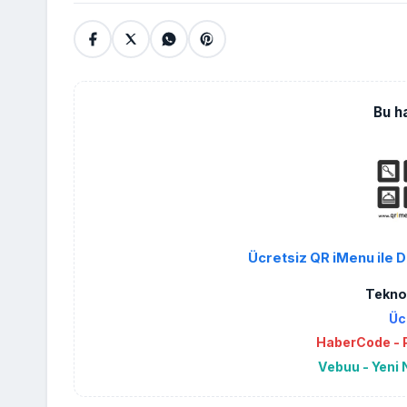
Bu h
Ücretsiz QR iMenu ile D
Teknol
Üc
HaberCode - P
Vebuu - Yeni 