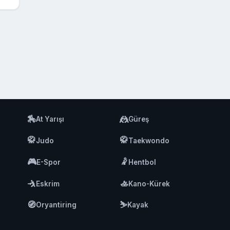
🏇
🤼
At Yarışı
Güreş
🥋
🥋
Judo
Taekwondo
🎮
🤾
E-Spor
Hentbol
🤺
🚣
Eskrim
Kano-Kürek
🧭
⛷️
Oryantiring
Kayak