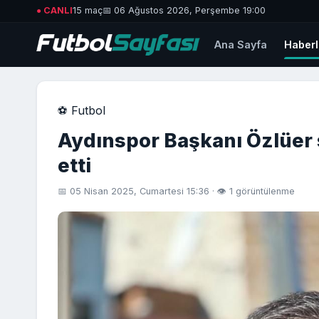
● CANLI
15 maç
📅 06 Ağustos 2026, Perşembe 19:00
Ana Sayfa
Haberl
⚽ Futbol
Aydınspor Başkanı Özlüer
etti
📅 05 Nisan 2025, Cumartesi 15:36 · 👁 1 görüntülenme