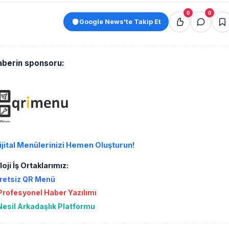
0
0
Google News'te Takip Et
aberin sponsoru:
ijital Menülerinizi Hemen Oluşturun!
oji İş Ortaklarımız:
retsiz QR Menü
rofesyonel Haber Yazılımı
Nesil Arkadaşlık Platformu