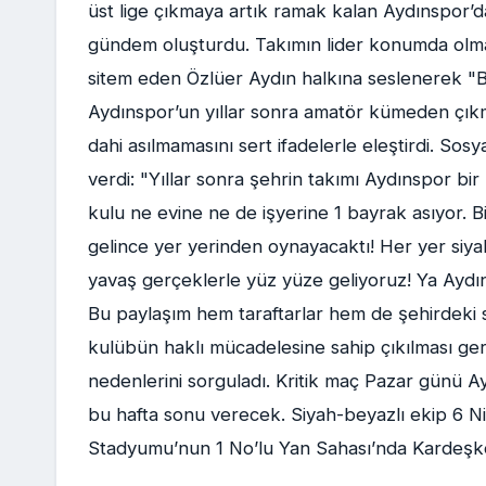
üst lige çıkmaya artık ramak kalan Aydınspor’
gündem oluşturdu. Takımın lider konumda olm
sitem eden Özlüer Aydın halkına seslenerek "Bu
Aydınspor’un yıllar sonra amatör kümeden çıkm
dahi asılmamasını sert ifadelerle eleştirdi. S
verdi: "Yıllar sonra şehrin takımı Aydınspor bir
kulu ne evine ne de işyerine 1 bayrak asıyor. 
gelince yer yerinden oynayacaktı! Her yer siyah
yavaş gerçeklerle yüz yüze geliyoruz! Ya Aydın
Bu paylaşım hem taraftarlar hem de şehirdeki s
kulübün haklı mücadelesine sahip çıkılması gerekt
nedenlerini sorguladı. Kritik maç Pazar günü A
bu hafta sonu verecek. Siyah-beyazlı ekip 6 
Stadyumu’nun 1 No’lu Yan Sahası’nda Kardeşkö