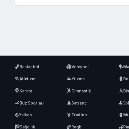
🏀
🏐
🏓
Basketbol
Voleybol
Ma
🏃
🏊
🥊
Atletizm
Yüzme
Bo
🥋
🤸
🚴
Karate
Cimnastik
Bis
🏒
♟️
⛳
Buz Sporları
Satranç
Gol
⛵
🏅
🥊
Yelken
Triatlon
Mu
🧗
🏉
🦽
Dağcılık
Ragbi
Pa