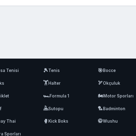
🎾
🎯
sa Tenisi
Tenis
Bocce
🏋️
🏹
ks
Halter
Okçuluk
🏎️
🏍️
iklet
Formula 1
Motor Sporları
🤽
🏸
f
Sutopu
Badminton
🥊
🥋
ay Thai
Kick Boks
Wushu
ra Sporları