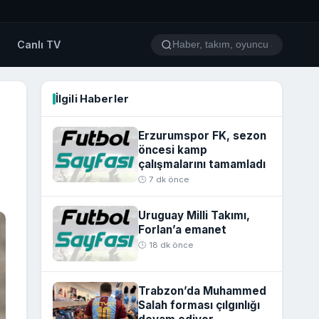
o
Canlı TV
İlgili Haberler
Erzurumspor FK, sezon
öncesi kamp
çalışmalarını tamamladı
🕒 7 dk önce
Uruguay Milli Takımı,
Forlan’a emanet
🕒 18 dk önce
Trabzon’da Muhammed
Salah forması çılgınlığı