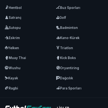
🤾
🏒
Hentbol
Buz Sporları
♟️
⛳
Satranç
Golf
🤽
🏸
Sutopu
Badminton
🤺
🚣
Eskrim
Kano-Kürek
⛵
🏅
Yelken
Triatlon
🥊
🥊
Muay Thai
Kick Boks
🥋
🧭
Wushu
Oryantiring
⛷️
🧗
Kayak
Dağcılık
🏉
🦽
Ragbi
Para Sporları
LIGLER