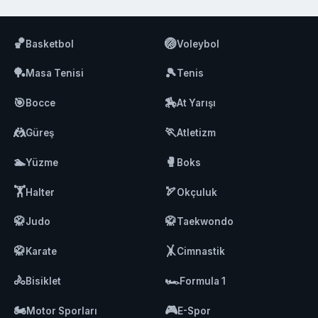
🏀
🏐
Basketbol
Voleybol
🏓
🎾
Masa Tenisi
Tenis
🎯
🏇
Bocce
At Yarışı
🤼
🏃
Güreş
Atletizm
🏊
🥊
Yüzme
Boks
🏋️
🏹
Halter
Okçuluk
🥋
🥋
Judo
Taekwondo
🥋
🤸
Karate
Cimnastik
🚴
🏎️
Bisiklet
Formula 1
🏍️
🎮
Motor Sporları
E-Spor