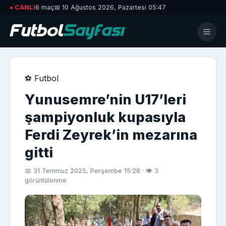
● CANLI
6 maç
📅 10 Ağustos 2026, Pazartesi 05:47
⚽ Futbol
Yunusemre’nin U17’leri
şampiyonluk kupasıyla
Ferdi Zeyrek’in mezarına
gitti
📅 31 Temmuz 2025, Perşembe 15:28 · 👁 3
görüntülenme