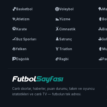
🏀
🏐
🏓
Basketbol
Voleybol
Ma
🏃
🏊
🥊
Atletizm
Yüzme
Bo
🥋
🤸
🚴
Karate
Cimnastik
Bis
🏒
♟️
⛳
Buz Sporları
Satranç
Gol
⛵
🏅
🥊
Yelken
Triatlon
Mu
🧗
🏉
🦽
Dağcılık
Ragbi
Pa
Canlı skorlar, haberler, puan durumu, takım ve oyuncu
istatistikleri ve canlı TV — futbolun tek adresi.