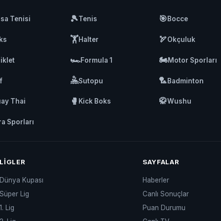
🎾
🎯
sa Tenisi
Tenis
Bocce
🏋️
🏹
ks
Halter
Okçuluk
🏎️
🏍️
iklet
Formula 1
Motor Sporları
🤽
🏸
f
Sutopu
Badminton
🥊
🥋
ay Thai
Kick Boks
Wushu
ra Sporları
LIGLER
SAYFALAR
Dünya Kupası
Haberler
Süper Lig
Canlı Sonuçlar
1. Lig
Puan Durumu