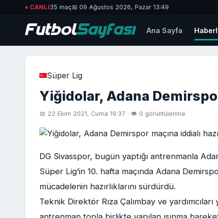
● CANLI
35 maç
📅 09 Ağustos 2026, Pazar 13:49
Ana Sayfa
Haberl
Süper Lig
Yiğidolar, Adana Demirspor
📅 22 Ekim 2021, Cuma 19:37 · 👁 0 görüntülenme
DG Sivasspor, bugün yaptığı antrenmanla Adana
Süper Lig’in 10. hafta maçında Adana Demirspo
mücadelenin hazırlıklarını sürdürdü.
Teknik Direktör Rıza Çalımbay ve yardımcıları 
antrenman topla birlikte yapılan ısınma hareke