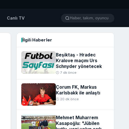
o
Canlı TV
İlgili Haberler
Beşiktaş - Hradec
Kralove maçını Urs
Schnyder yönetecek
🕒 7 dk önce
Çorum FK, Markus
Karlsbakk ile anlaştı
🕒 20 dk önce
Mehmet Muharrem
Kasapoğlu: "Jübilen