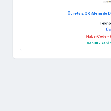
Ücretsiz QR iMenu ile D
Teknol
Üc
HaberCode - P
Vebuu - Yeni 