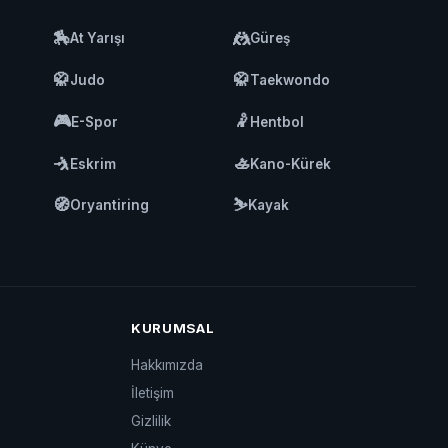
🏇
🤼
At Yarışı
Güreş
🥋
🥋
Judo
Taekwondo
🎮
🤾
E-Spor
Hentbol
🤺
🚣
Eskrim
Kano-Kürek
🧭
⛷️
Oryantiring
Kayak
KURUMSAL
Hakkımızda
İletişim
Gizlilik