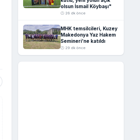
kutlu, yeni yolun açık
olsun İsmail Köybaşı"
🕒 26 dk önce
MHK temsilcileri, Kuzey
Makedonya Yaz Hakem
Semineri’ne katıldı
🕒 29 dk önce