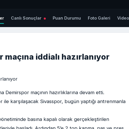
er
Canlı Sonuçlar
Puan Durumu
Foto Galeri
Vide
 maçına iddialı hazırlanıyor
 Demirspor maçının hazırlıklarına devam etti.
r ile karşılaşacak Sivasspor, bugün yaptığı antrenmanla
yönetiminde basına kapalı olarak gerçekleştirilen
tleriyle başladı. Ardından 5’e 2 top kapma, pas ve pres