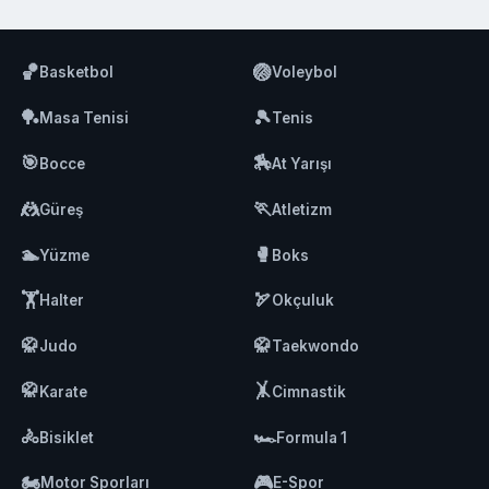
🏀
🏐
Basketbol
Voleybol
🏓
🎾
Masa Tenisi
Tenis
🎯
🏇
Bocce
At Yarışı
🤼
🏃
Güreş
Atletizm
🏊
🥊
Yüzme
Boks
🏋️
🏹
Halter
Okçuluk
🥋
🥋
Judo
Taekwondo
🥋
🤸
Karate
Cimnastik
🚴
🏎️
Bisiklet
Formula 1
🏍️
🎮
Motor Sporları
E-Spor