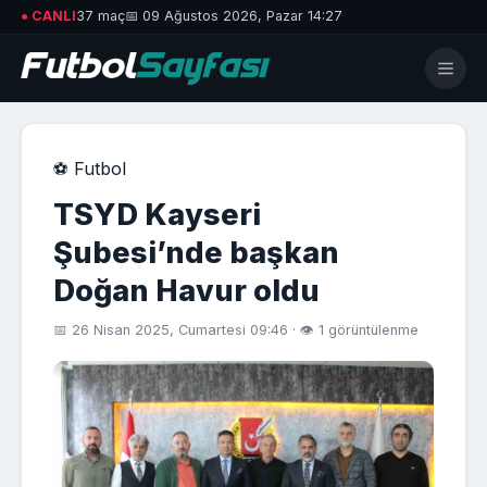
● CANLI
37 maç
📅 09 Ağustos 2026, Pazar 14:27
⚽ Futbol
TSYD Kayseri
Şubesi’nde başkan
Doğan Havur oldu
📅 26 Nisan 2025, Cumartesi 09:46 · 👁 1 görüntülenme