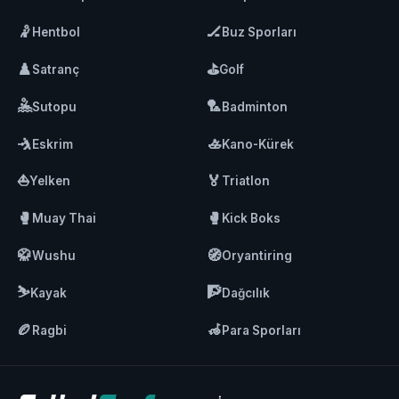
🤾
🏒
Hentbol
Buz Sporları
♟️
⛳
Satranç
Golf
🤽
🏸
Sutopu
Badminton
🤺
🚣
Eskrim
Kano-Kürek
⛵
🏅
Yelken
Triatlon
🥊
🥊
Muay Thai
Kick Boks
🥋
🧭
Wushu
Oryantiring
⛷️
🧗
Kayak
Dağcılık
🏉
🦽
Ragbi
Para Sporları