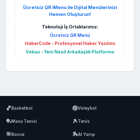
Ücretsiz QR iMenu ile Dijital Menülerinizi
Hemen Oluşturun!
Teknoloji İş Ortaklarımız:
Ücretsiz QR Menü
HaberCode - Profesyonel Haber Yazılımı
Vebuu - Yeni Nesil Arkadaşlık Platformu
🏀
🏐
Basketbol
Voleybol
🏓
🎾
Masa Tenisi
Tenis
🎯
🏇
Bocce
At Yarışı