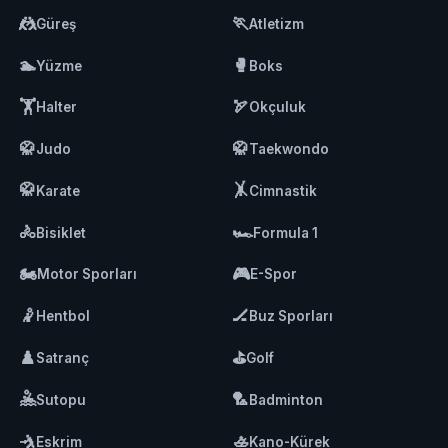
🤼
🏃
Güreş
Atletizm
🏊
🥊
Yüzme
Boks
🏋️
🏹
Halter
Okçuluk
🥋
🥋
Judo
Taekwondo
🥋
🤸
Karate
Cimnastik
🚴
🏎️
Bisiklet
Formula 1
🏍️
🎮
Motor Sporları
E-Spor
🤾
🏒
Hentbol
Buz Sporları
♟️
⛳
Satranç
Golf
🤽
🏸
Sutopu
Badminton
🤺
🚣
Eskrim
Kano-Kürek