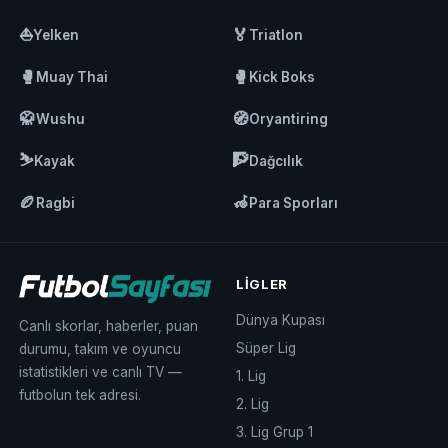
⛵
🏅
Yelken
Triatlon
🥊
🥊
Muay Thai
Kick Boks
🥋
🧭
Wushu
Oryantiring
⛷️
🧗
Kayak
Dağcılık
🏉
🦽
Ragbi
Para Sporları
LIGLER
Dünya Kupası
Canlı skorlar, haberler, puan
Süper Lig
durumu, takım ve oyuncu
istatistikleri ve canlı TV —
1. Lig
futbolun tek adresi.
2. Lig
3. Lig Grup 1