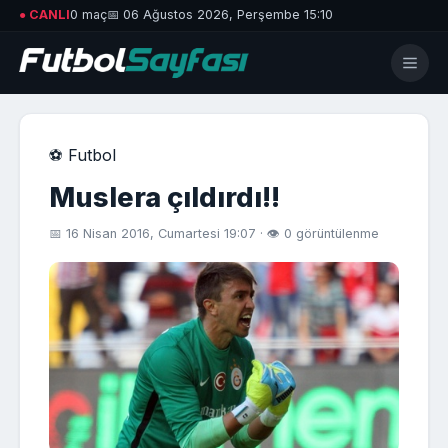
● CANLI
0 maç
📅 06 Ağustos 2026, Perşembe 15:10
⚽ Futbol
Muslera çıldırdı!!
📅 16 Nisan 2016, Cumartesi 19:07 · 👁 0 görüntülenme