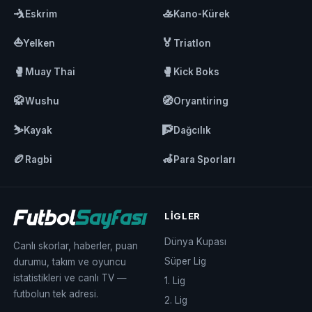
🤺
🚣
Eskrim
Kano-Kürek
⛵
🏅
Yelken
Triatlon
🥊
🥊
Muay Thai
Kick Boks
🥋
🧭
Wushu
Oryantiring
⛷️
🧗
Kayak
Dağcılık
🏉
🦽
Ragbi
Para Sporları
LIGLER
Dünya Kupası
Canlı skorlar, haberler, puan
Süper Lig
durumu, takım ve oyuncu
istatistikleri ve canlı TV —
1. Lig
futbolun tek adresi.
2. Lig