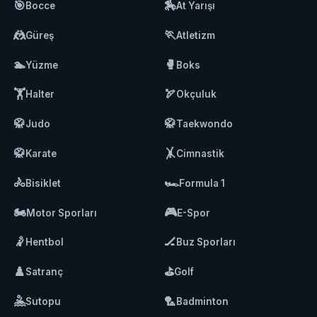
🎯
🏇
Bocce
At Yarışı
🤼
🏃
Güreş
Atletizm
🏊
🥊
Yüzme
Boks
🏋️
🏹
Halter
Okçuluk
🥋
🥋
Judo
Taekwondo
🥋
🤸
Karate
Cimnastik
🚴
🏎️
Bisiklet
Formula 1
🏍️
🎮
Motor Sporları
E-Spor
🤾
🏒
Hentbol
Buz Sporları
♟️
⛳
Satranç
Golf
🤽
🏸
Sutopu
Badminton