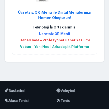
Ücretsiz QR iMenu ile Dijital Menülerinizi
Hemen Oluşturun!
Teknoloji İş Ortaklarımız:
Ücretsiz QR Menü
HaberCode - Profesyonel Haber Yazılımı
Vebuu - Yeni Nesil Arkadaşlık Platformu
🏀
🏐
Basketbol
Voleybol
🏓
🎾
Masa Tenisi
Tenis