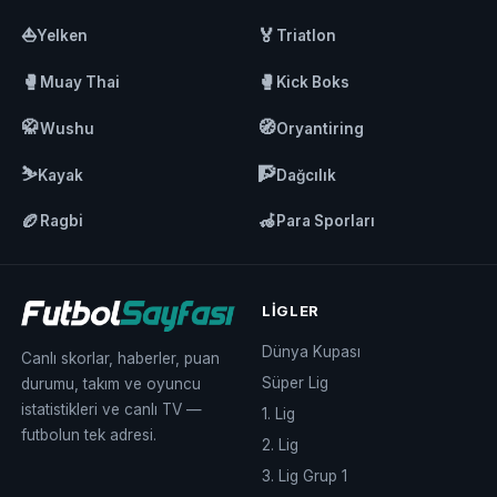
⛵
🏅
Yelken
Triatlon
🥊
🥊
Muay Thai
Kick Boks
🥋
🧭
Wushu
Oryantiring
⛷️
🧗
Kayak
Dağcılık
🏉
🦽
Ragbi
Para Sporları
LIGLER
Dünya Kupası
Canlı skorlar, haberler, puan
Süper Lig
durumu, takım ve oyuncu
istatistikleri ve canlı TV —
1. Lig
futbolun tek adresi.
2. Lig
3. Lig Grup 1