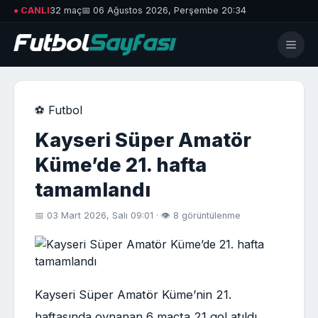
● CANLI
32 maç
📅 06 Ağustos 2026, Perşembe 20:34
⚽ Futbol
Kayseri Süper Amatör
Küme’de 21. hafta
tamamlandı
📅 03 Mart 2026, Salı 09:01 · 👁 8 görüntülenme
Kayseri Süper Amatör Küme’nin 21.
haftasında oynanan 6 maçta 21 gol atıldı.