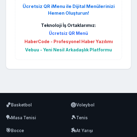
Ücretsiz QR iMenu ile Dijital Menülerinizi
Hemen Oluşturun!
Teknoloji İş Ortaklarımız:
Ücretsiz QR Menü
HaberCode - Profesyonel Haber Yazılımı
Vebuu - Yeni Nesil Arkadaşlık Platformu
🏀
🏐
Basketbol
Voleybol
🏓
🎾
Masa Tenisi
Tenis
🎯
🏇
Bocce
At Yarışı