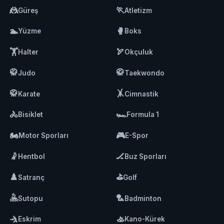
🤼
🏃
Güreş
Atletizm
🏊
🥊
Yüzme
Boks
🏋️
🏹
Halter
Okçuluk
🥋
🥋
Judo
Taekwondo
🥋
🤸
Karate
Cimnastik
🚴
🏎️
Bisiklet
Formula 1
🏍️
🎮
Motor Sporları
E-Spor
🤾
🏒
Hentbol
Buz Sporları
♟️
⛳
Satranç
Golf
🤽
🏸
Sutopu
Badminton
🤺
🚣
Eskrim
Kano-Kürek