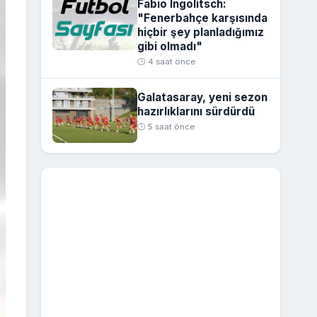
Fabio Ingolitsch:
"Fenerbahçe karşısında
hiçbir şey planladığımız
gibi olmadı"
🕒 4 saat önce
Galatasaray, yeni sezon
hazırlıklarını sürdürdü
🕒 5 saat önce