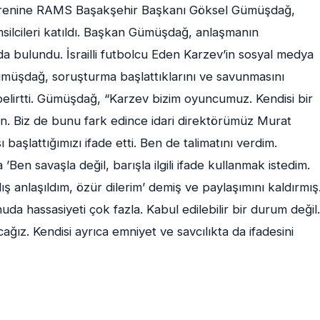
örenine RAMS Başakşehir Başkanı Göksel Gümüşdağ,
silcileri katıldı. Başkan Gümüşdağ, anlaşmanın
da bulundu. İsrailli futbolcu Eden Karzev’in sosyal medya
ümüşdağ, soruşturma başlattıklarını ve savunmasını
 belirtti. Gümüşdağ, “Karzev bizim oyuncumuz. Kendisi bir
 Biz de bunu fark edince idari direktörümüz Murat
 başlattığımızı ifade etti. Ben de talimatını verdim.
en savaşla değil, barışla ilgili ifade kullanmak istedim.
lış anlaşıldım, özür dilerim’ demiş ve paylaşımını kaldırmış
a hassasiyeti çok fazla. Kabul edilebilir bir durum değil.
ağız. Kendisi ayrıca emniyet ve savcılıkta da ifadesini