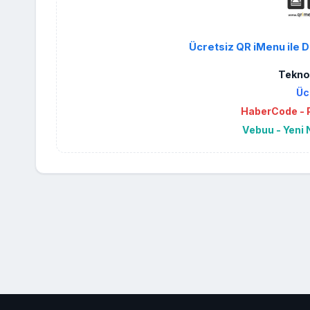
Ücretsiz QR iMenu ile D
Teknol
Üc
HaberCode - P
Vebuu - Yeni 