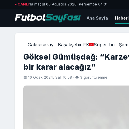
● CANLI
18 maç
📅 06 Ağustos 2026, Perşembe 04:31
Ana Sayfa
Haberl
Galatasaray
Başakşehir FK
Süper Lig
Şamp
Göksel Gümüşdağ: “Karzev
bir karar alacağız”
📅 16 Ocak 2024, Salı 10:58 · 👁 3 görüntülenme