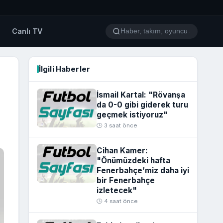
o
Canlı TV
İlgili Haberler
İsmail Kartal: "Rövanşa
da 0-0 gibi giderek turu
geçmek istiyoruz"
🕒 3 saat önce
Cihan Kamer:
"Önümüzdeki hafta
Fenerbahçe’miz daha iyi
bir Fenerbahçe
izletecek"
🕒 4 saat önce