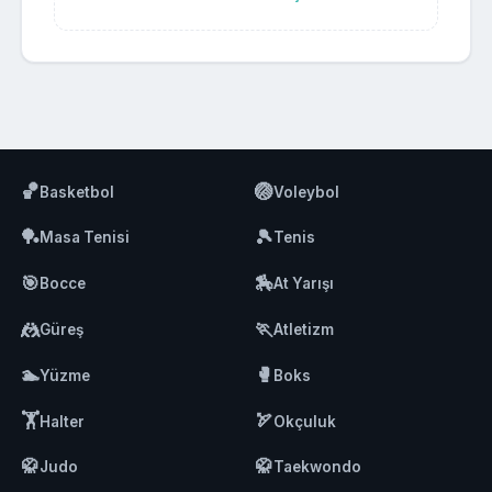
🏀
🏐
Basketbol
Voleybol
🏓
🎾
Masa Tenisi
Tenis
🎯
🏇
Bocce
At Yarışı
🤼
🏃
Güreş
Atletizm
🏊
🥊
Yüzme
Boks
🏋️
🏹
Halter
Okçuluk
🥋
🥋
Judo
Taekwondo