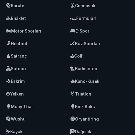
🥋
🤸
Karate
Cimnastik
🚴
🏎️
Bisiklet
Formula 1
🏍️
🎮
Motor Sporları
E-Spor
🤾
🏒
Hentbol
Buz Sporları
♟️
⛳
Satranç
Golf
🤽
🏸
Sutopu
Badminton
🤺
🚣
Eskrim
Kano-Kürek
⛵
🏅
Yelken
Triatlon
🥊
🥊
Muay Thai
Kick Boks
🥋
🧭
Wushu
Oryantiring
⛷️
🧗
Kayak
Dağcılık