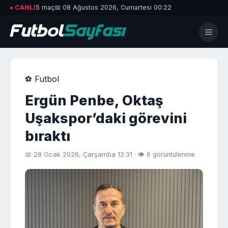
● CANLI
5 maç
📅 08 Ağustos 2026, Cumartesi 00:22
⚽ Futbol
Ergün Penbe, Oktaş
Uşakspor’daki görevini
bıraktı
📅 28 Ocak 2026, Çarşamba 12:31 · 👁 6 görüntülenme