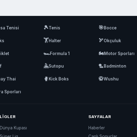
🎾
🎯
sa Tenisi
Tenis
Bocce
🏋️
🏹
ks
Halter
Okçuluk
🏎️
🏍️
iklet
Formula 1
Motor Sporları
🤽
🏸
f
Sutopu
Badminton
🥊
🥋
ay Thai
Kick Boks
Wushu
ra Sporları
LIGLER
SAYFALAR
Dünya Kupası
Haberler
Süper Lig
Canlı Sonuçlar