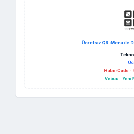
Ücretsiz QR iMenu ile D
Teknol
Üc
HaberCode - P
Vebuu - Yeni 