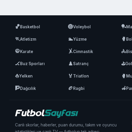
🏀
🏐
🏓
Basketbol
Voleybol
Ma
🏃
🏊
🥊
Atletizm
Yüzme
Bo
🥋
🤸
🚴
Karate
Cimnastik
Bis
🏒
♟️
⛳
Buz Sporları
Satranç
Gol
⛵
🏅
🥊
Yelken
Triatlon
Mu
🧗
🏉
🦽
Dağcılık
Ragbi
Pa
Canlı skorlar, haberler, puan durumu, takım ve oyuncu
istatistikleri ve canlı TV — futbolun tek adresi.