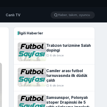
o
Canlı TV
İlgili Haberler
Trabzon turizmine Salah
dopingi
🕒 6 dk önce
Camiler arası futbol
turnuvasında ilk düdük
çaldı
🕒 8 dk önce
Samsunspor, Polonyalı
stoper Drapinski ile 5