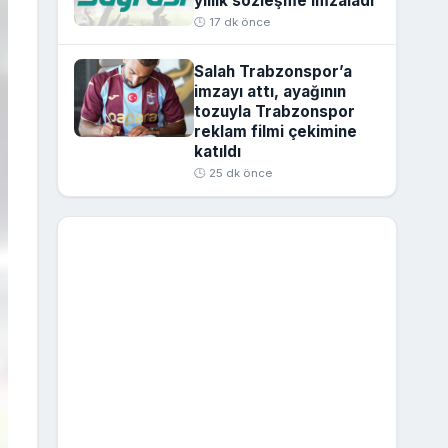
yıllık sözleşme imzaladı
🕒 17 dk önce
Salah Trabzonspor’a
imzayı attı, ayağının
tozuyla Trabzonspor
reklam filmi çekimine
katıldı
🕒 25 dk önce