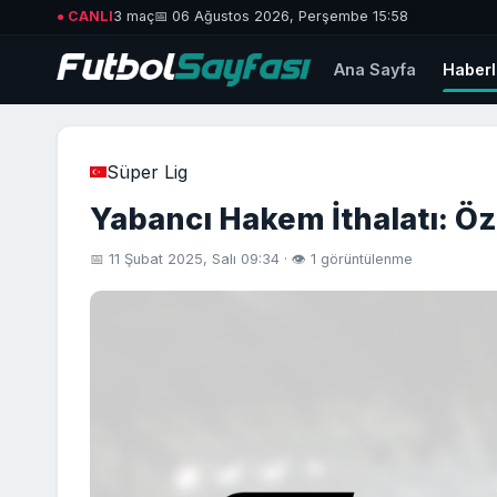
● CANLI
3 maç
📅 06 Ağustos 2026, Perşembe 15:58
Ana Sayfa
Haberl
Süper Lig
Yabancı Hakem İthalatı: Ö
📅 11 Şubat 2025, Salı 09:34 · 👁 1 görüntülenme