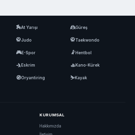
🏇
🤼
At Yarışı
Güreş
🥋
🥋
Judo
Taekwondo
🎮
🤾
E-Spor
Hentbol
🤺
🚣
Eskrim
Kano-Kürek
🧭
⛷️
Oryantiring
Kayak
KURUMSAL
Hakkımızda
İletişim