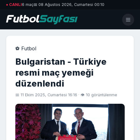
● CANLI
6 maç
📅 08 Ağustos 2026, Cumartesi 00:10
⚽ Futbol
Bulgaristan - Türkiye
resmi maç yemeği
düzenlendi
📅 11 Ekim 2025, Cumartesi 16:16 · 👁 10 görüntülenme