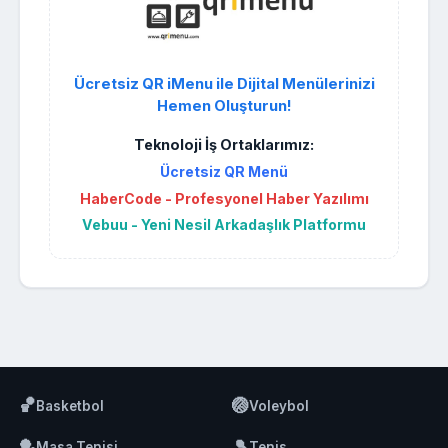
Ücretsiz QR iMenu ile Dijital Menülerinizi
Hemen Oluşturun!
Teknoloji İş Ortaklarımız:
Ücretsiz QR Menü
HaberCode - Profesyonel Haber Yazılımı
Vebuu - Yeni Nesil Arkadaşlık Platformu
🏀
🏐
Basketbol
Voleybol
🏓
🎾
Masa Tenisi
Tenis