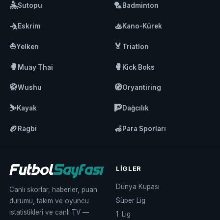
🤽
🏸
Sutopu
Badminton
🤺
🚣
Eskrim
Kano-Kürek
⛵
🏅
Yelken
Triatlon
🥊
🥊
Muay Thai
Kick Boks
🥋
🧭
Wushu
Oryantiring
⛷️
🧗
Kayak
Dağcılık
🏉
🦽
Ragbi
Para Sporları
LIGLER
Dünya Kupası
Canlı skorlar, haberler, puan
Süper Lig
durumu, takım ve oyuncu
istatistikleri ve canlı TV —
1. Lig