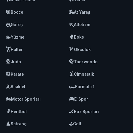
🎯
🏇
Bocce
At Yarışı
🤼
🏃
Güreş
Atletizm
🏊
🥊
Yüzme
Boks
🏋️
🏹
Halter
Okçuluk
🥋
🥋
Judo
Taekwondo
🥋
🤸
Karate
Cimnastik
🚴
🏎️
Bisiklet
Formula 1
🏍️
🎮
Motor Sporları
E-Spor
🤾
🏒
Hentbol
Buz Sporları
♟️
⛳
Satranç
Golf