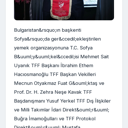
Bulgaristan&rsquo;ın başkenti
Sofya&rsquo;da ger&ccedil;ekleştirilen
yemek organizasyonuna T.C. Sofya
B&uuml;y&uuml;kel&ccedil;isi Mehmet Sait
Uyanık TFF Başkanı İbrahim Ethem
Hacıosmanoğlu TFF Başkan Vekilleri
Mecnun Otyakmaz Fuat G&ouml;ktaş ve
Prof. Dr. H. Zehra Neşe Kavak TFF
Başdanışmanı Yusuf Yerkel TFF Dış İlişkiler
ve Milli Takımlar İdari Direkt&ouml;r&uuml;
Buğra İmamoğulları ve TFF Protokol
Direkt&ouml;r&uuml; Mustafa