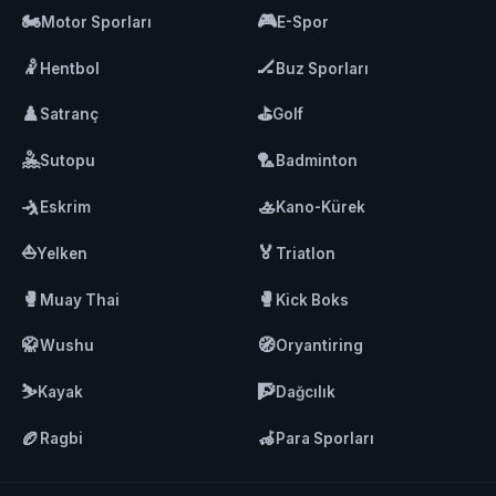
🏍️
🎮
Motor Sporları
E-Spor
🤾
🏒
Hentbol
Buz Sporları
♟️
⛳
Satranç
Golf
🤽
🏸
Sutopu
Badminton
🤺
🚣
Eskrim
Kano-Kürek
⛵
🏅
Yelken
Triatlon
🥊
🥊
Muay Thai
Kick Boks
🥋
🧭
Wushu
Oryantiring
⛷️
🧗
Kayak
Dağcılık
🏉
🦽
Ragbi
Para Sporları