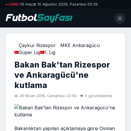
● CANLI
10 maç
📅 10 Ağustos 2026, Pazartesi 05:39
Çaykur Rizespor
MKE Ankaragücü
Süper Lig
1. Lig
Bakan Bak'tan Rizespor
ve Ankaragücü'ne
kutlama
📅 28 Nisan 2018, Cumartesi 22:56 · 👁 0 görüntülenme
Bakanlıktan yapılan açıklamaya göre Osman