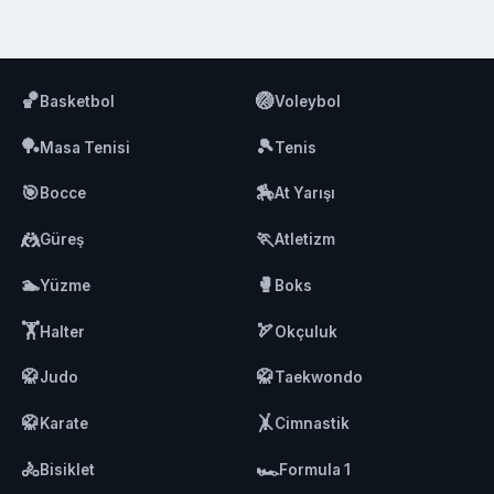
🏀
🏐
Basketbol
Voleybol
🏓
🎾
Masa Tenisi
Tenis
🎯
🏇
Bocce
At Yarışı
🤼
🏃
Güreş
Atletizm
🏊
🥊
Yüzme
Boks
🏋️
🏹
Halter
Okçuluk
🥋
🥋
Judo
Taekwondo
🥋
🤸
Karate
Cimnastik
🚴
🏎️
Bisiklet
Formula 1