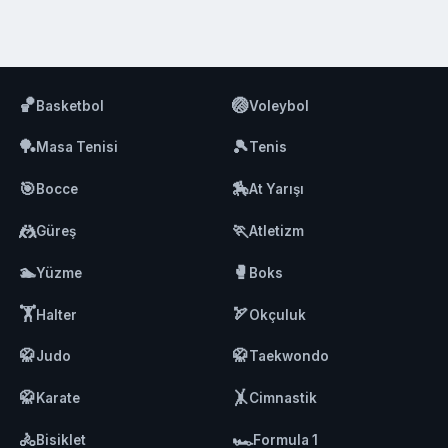
🏀
🏐
Basketbol
Voleybol
🏓
🎾
Masa Tenisi
Tenis
🎯
🏇
Bocce
At Yarışı
🤼
🏃
Güreş
Atletizm
🏊
🥊
Yüzme
Boks
🏋️
🏹
Halter
Okçuluk
🥋
🥋
Judo
Taekwondo
🥋
🤸
Karate
Cimnastik
🚴
🏎️
Bisiklet
Formula 1