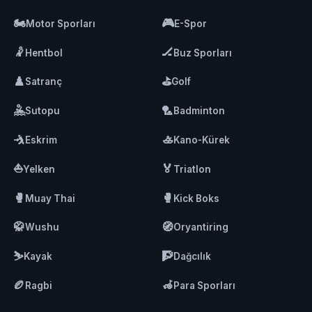
🏍️
🎮
Motor Sporları
E-Spor
🤾
🏒
Hentbol
Buz Sporları
♟️
⛳
Satranç
Golf
🤽
🏸
Sutopu
Badminton
🤺
🚣
Eskrim
Kano-Kürek
⛵
🏅
Yelken
Triatlon
🥊
🥊
Muay Thai
Kick Boks
🥋
🧭
Wushu
Oryantiring
⛷️
🧗
Kayak
Dağcılık
🏉
🦽
Ragbi
Para Sporları