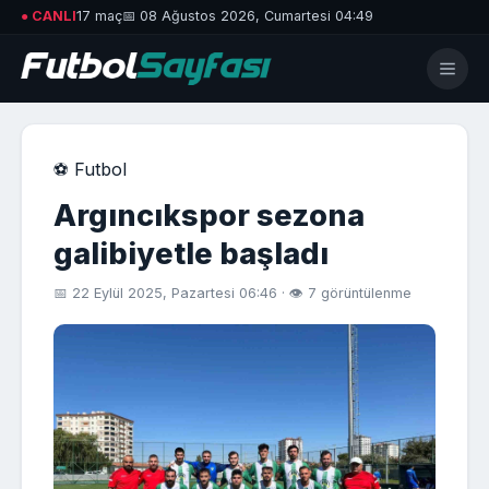
● CANLI
17 maç
📅 08 Ağustos 2026, Cumartesi 04:49
⚽ Futbol
Argıncıkspor sezona
galibiyetle başladı
📅 22 Eylül 2025, Pazartesi 06:46 · 👁 7 görüntülenme