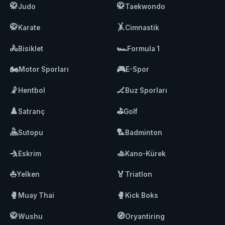
🥋
🥋
Judo
Taekwondo
🥋
🤸
Karate
Cimnastik
🚴
🏎️
Bisiklet
Formula 1
🏍️
🎮
Motor Sporları
E-Spor
🤾
🏒
Hentbol
Buz Sporları
♟️
⛳
Satranç
Golf
🤽
🏸
Sutopu
Badminton
🤺
🚣
Eskrim
Kano-Kürek
⛵
🏅
Yelken
Triatlon
🥊
🥊
Muay Thai
Kick Boks
🥋
🧭
Wushu
Oryantiring