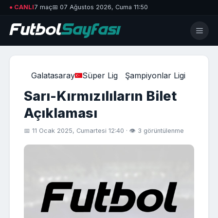
● CANLI
7 maç
📅 07 Ağustos 2026, Cuma 11:50
Galatasaray
Süper Lig
Şampiyonlar Ligi
Sarı-Kırmızılıların Bilet
Açıklaması
📅 11 Ocak 2025, Cumartesi 12:40 · 👁 3 görüntülenme