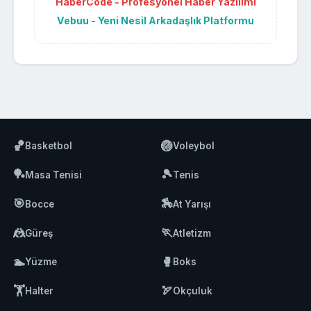
HaberCode - Profesyonel Haber Yazılımı
Vebuu - Yeni Nesil Arkadaşlık Platformu
🏀
🏐
Basketbol
Voleybol
🏓
🎾
Masa Tenisi
Tenis
🎯
🏇
Bocce
At Yarışı
🤼
🏃
Güreş
Atletizm
🏊
🥊
Yüzme
Boks
🏋️
🏹
Halter
Okçuluk