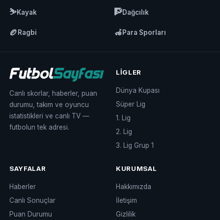
⛷️
🧗
Kayak
Dağcılık
🏉
🦽
Ragbi
Para Sporları
LIGLER
Dünya Kupası
Canlı skorlar, haberler, puan
Süper Lig
durumu, takım ve oyuncu
istatistikleri ve canlı TV —
1. Lig
futbolun tek adresi.
2. Lig
3. Lig Grup 1
SAYFALAR
KURUMSAL
Haberler
Hakkımızda
Canlı Sonuçlar
İletişim
Puan Durumu
Gizlilik