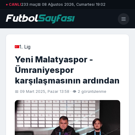
● CANLI
233 maç
📅 08 Ağustos 2026, Cumartesi 19:02
1. Lig
Yeni Malatyaspor -
Ümraniyespor
karşılaşmasının ardından
📅 09 Mart 2025, Pazar 13:58 · 👁 2 görüntülenme