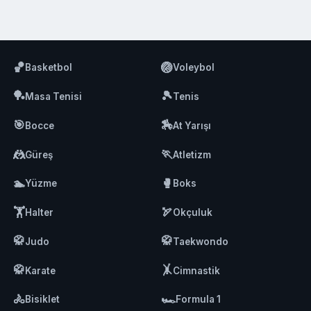
🏀
🏐
Basketbol
Voleybol
🏓
🎾
Masa Tenisi
Tenis
🎯
🏇
Bocce
At Yarışı
🤼
🏃
Güreş
Atletizm
🏊
🥊
Yüzme
Boks
🏋️
🏹
Halter
Okçuluk
🥋
🥋
Judo
Taekwondo
🥋
🤸
Karate
Cimnastik
🚴
🏎️
Bisiklet
Formula 1