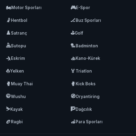
🏍️
🎮
Motor Sporları
E-Spor
🤾
🏒
Hentbol
Buz Sporları
♟️
⛳
Satranç
Golf
🤽
🏸
Sutopu
Badminton
🤺
🚣
Eskrim
Kano-Kürek
⛵
🏅
Yelken
Triatlon
🥊
🥊
Muay Thai
Kick Boks
🥋
🧭
Wushu
Oryantiring
⛷️
🧗
Kayak
Dağcılık
🏉
🦽
Ragbi
Para Sporları