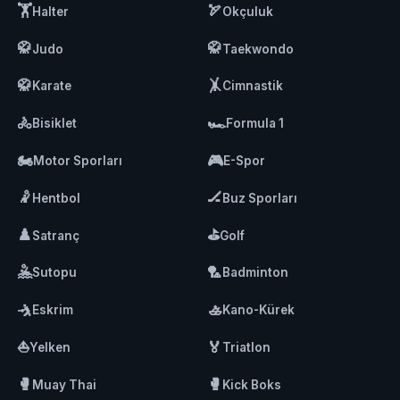
🏋️
🏹
Halter
Okçuluk
🥋
🥋
Judo
Taekwondo
🥋
🤸
Karate
Cimnastik
🚴
🏎️
Bisiklet
Formula 1
🏍️
🎮
Motor Sporları
E-Spor
🤾
🏒
Hentbol
Buz Sporları
♟️
⛳
Satranç
Golf
🤽
🏸
Sutopu
Badminton
🤺
🚣
Eskrim
Kano-Kürek
⛵
🏅
Yelken
Triatlon
🥊
🥊
Muay Thai
Kick Boks