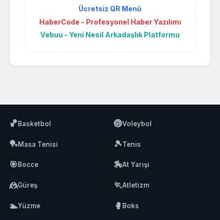
Ücretsiz QR Menü
HaberCode - Profesyonel Haber Yazılımı
Vebuu - Yeni Nesil Arkadaşlık Platformu
🏀
🏐
Basketbol
Voleybol
🏓
🎾
Masa Tenisi
Tenis
🎯
🏇
Bocce
At Yarışı
🤼
🏃
Güreş
Atletizm
🏊
🥊
Yüzme
Boks