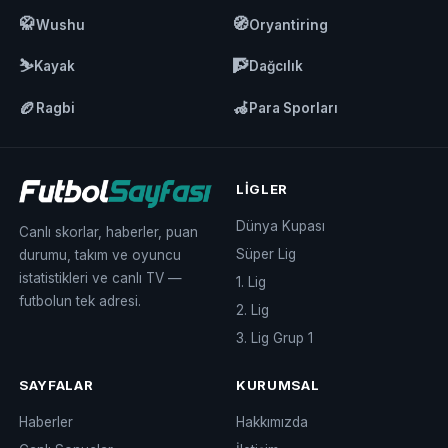
🥋
🧭
Wushu
Oryantiring
⛷️
🧗
Kayak
Dağcılık
🏉
🦽
Ragbi
Para Sporları
LIGLER
Dünya Kupası
Canlı skorlar, haberler, puan
Süper Lig
durumu, takım ve oyuncu
istatistikleri ve canlı TV —
1. Lig
futbolun tek adresi.
2. Lig
3. Lig Grup 1
SAYFALAR
KURUMSAL
Haberler
Hakkımızda