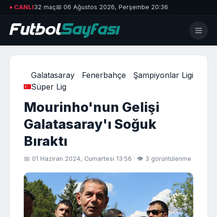
● CANLI
32 maç
📅 06 Ağustos 2026, Perşembe 20:36
Galatasaray
Fenerbahçe
Şampiyonlar Ligi
Süper Lig
Mourinho'nun Gelişi
Galatasaray'ı Soğuk
Bıraktı
📅 01 Haziran 2024, Cumartesi 13:56 · 👁 3 görüntülenme