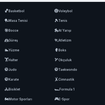
🏀
🏐
Basketbol
Voleybol
🏓
🎾
Masa Tenisi
Tenis
🎯
🏇
Bocce
At Yarışı
🤼
🏃
Güreş
Atletizm
🏊
🥊
Yüzme
Boks
🏋️
🏹
Halter
Okçuluk
🥋
🥋
Judo
Taekwondo
🥋
🤸
Karate
Cimnastik
🚴
🏎️
Bisiklet
Formula 1
🏍️
🎮
Motor Sporları
E-Spor