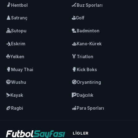
🤾
🏒
Hentbol
Buz Sporları
♟️
⛳
Satranç
Golf
🤽
🏸
Sutopu
Badminton
🤺
🚣
Eskrim
Kano-Kürek
⛵
🏅
Yelken
Triatlon
🥊
🥊
Muay Thai
Kick Boks
🥋
🧭
Wushu
Oryantiring
⛷️
🧗
Kayak
Dağcılık
🏉
🦽
Ragbi
Para Sporları
LIGLER