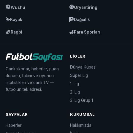
🥋
🧭
Wushu
Oryantiring
⛷️
🧗
Kayak
Dağcılık
🏉
🦽
Ragbi
Para Sporları
LIGLER
Dünya Kupası
Canlı skorlar, haberler, puan
Süper Lig
durumu, takım ve oyuncu
istatistikleri ve canlı TV —
1. Lig
futbolun tek adresi.
2. Lig
3. Lig Grup 1
SAYFALAR
KURUMSAL
Haberler
Hakkımızda