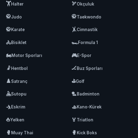
🏋️
🏹
Halter
Okçuluk
🥋
🥋
Judo
Taekwondo
🥋
🤸
Karate
Cimnastik
🚴
🏎️
Bisiklet
Formula 1
🏍️
🎮
Motor Sporları
E-Spor
🤾
🏒
Hentbol
Buz Sporları
♟️
⛳
Satranç
Golf
🤽
🏸
Sutopu
Badminton
🤺
🚣
Eskrim
Kano-Kürek
⛵
🏅
Yelken
Triatlon
🥊
🥊
Muay Thai
Kick Boks