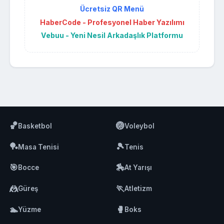
Ücretsiz QR Menü
HaberCode - Profesyonel Haber Yazılımı
Vebuu - Yeni Nesil Arkadaşlık Platformu
🏀
🏐
Basketbol
Voleybol
🏓
🎾
Masa Tenisi
Tenis
🎯
🏇
Bocce
At Yarışı
🤼
🏃
Güreş
Atletizm
🏊
🥊
Yüzme
Boks