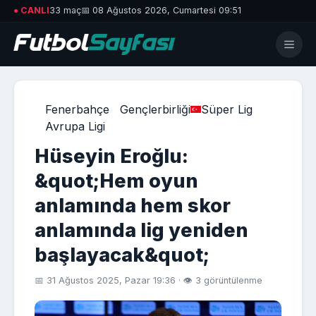
● CANLI
33 maç
📅 08 Ağustos 2026, Cumartesi 09:51
Fenerbahçe
Gençlerbirliği
Süper Lig
Avrupa Ligi
Hüseyin Eroğlu:
&quot;Hem oyun
anlamında hem skor
anlamında lig yeniden
başlayacak&quot;
📅 31 Ağustos 2025, Pazar 19:36 · 👁 3 görüntülenme