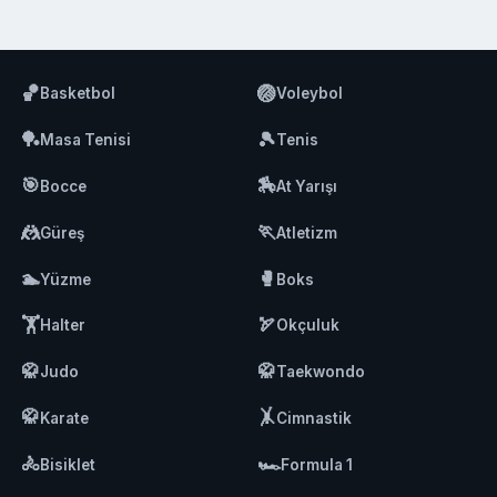
🏀
🏐
Basketbol
Voleybol
🏓
🎾
Masa Tenisi
Tenis
🎯
🏇
Bocce
At Yarışı
🤼
🏃
Güreş
Atletizm
🏊
🥊
Yüzme
Boks
🏋️
🏹
Halter
Okçuluk
🥋
🥋
Judo
Taekwondo
🥋
🤸
Karate
Cimnastik
🚴
🏎️
Bisiklet
Formula 1