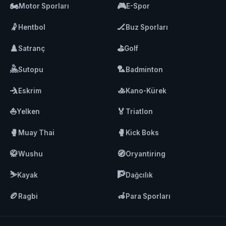
🏍️
🎮
Motor Sporları
E-Spor
🤾
🏒
Hentbol
Buz Sporları
♟️
⛳
Satranç
Golf
🤽
🏸
Sutopu
Badminton
🤺
🚣
Eskrim
Kano-Kürek
⛵
🏅
Yelken
Triatlon
🥊
🥊
Muay Thai
Kick Boks
🥋
🧭
Wushu
Oryantiring
⛷️
🧗
Kayak
Dağcılık
🏉
🦽
Ragbi
Para Sporları