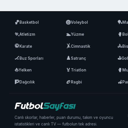
🏀
🏐
🏓
Basketbol
Voleybol
Ma
🏃
🏊
🥊
Atletizm
Yüzme
Bo
🥋
🤸
🚴
Karate
Cimnastik
Bis
🏒
♟️
⛳
Buz Sporları
Satranç
Gol
⛵
🏅
🥊
Yelken
Triatlon
Mu
🧗
🏉
🦽
Dağcılık
Ragbi
Pa
Canlı skorlar, haberler, puan durumu, takım ve oyuncu
istatistikleri ve canlı TV — futbolun tek adresi.