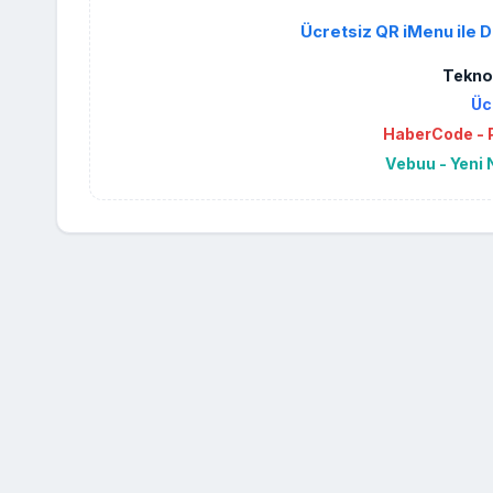
Ücretsiz QR iMenu ile D
Teknol
Üc
HaberCode - P
Vebuu - Yeni 