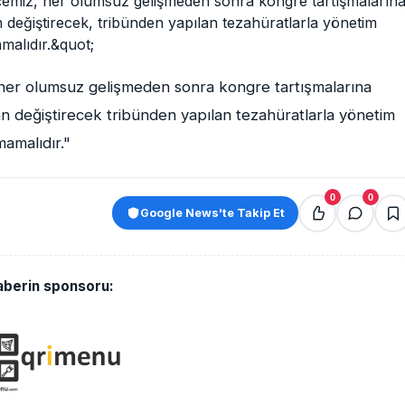
her olumsuz gelişmeden sonra kongre tartışmalarına
n değiştirecek tribünden yapılan tezahüratlarla yönetim
amalıdır."
0
0
Google News'te Takip Et
aberin sponsoru: