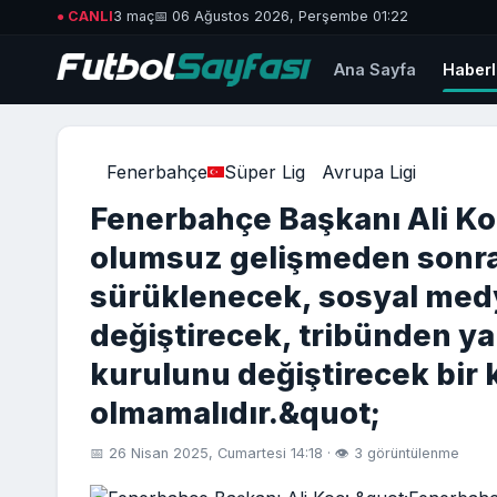
● CANLI
3 maç
📅 06 Ağustos 2026, Perşembe 01:22
Ana Sayfa
Haberl
Fenerbahçe
Süper Lig
Avrupa Ligi
Fenerbahçe Başkanı Ali K
olumsuz gelişmeden sonra
sürüklenecek, sosyal medy
değiştirecek, tribünden ya
kurulunu değiştirecek bir 
olmamalıdır.&quot;
📅 26 Nisan 2025, Cumartesi 14:18 · 👁 3 görüntülenme