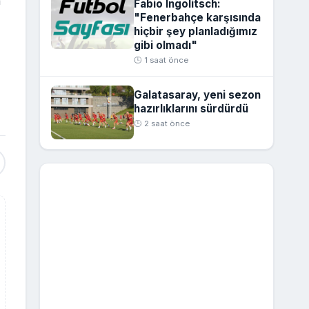
Fabio Ingolitsch:
"Fenerbahçe karşısında
hiçbir şey planladığımız
gibi olmadı"
🕒 1 saat önce
Galatasaray, yeni sezon
hazırlıklarını sürdürdü
🕒 2 saat önce