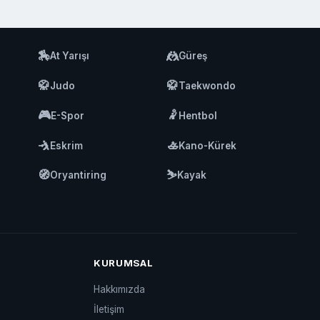
🏇
🤼
At Yarışı
Güreş
🥋
🥋
Judo
Taekwondo
🎮
🤾
E-Spor
Hentbol
🤺
🚣
Eskrim
Kano-Kürek
🧭
⛷️
Oryantiring
Kayak
KURUMSAL
Hakkımızda
İletişim