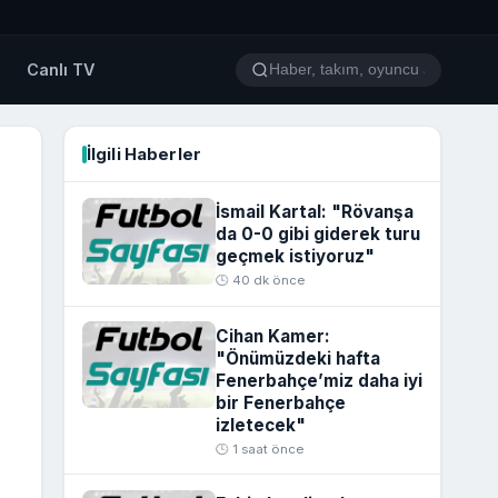
o
Canlı TV
İlgili Haberler
İsmail Kartal: "Rövanşa
da 0-0 gibi giderek turu
geçmek istiyoruz"
🕒 40 dk önce
Cihan Kamer:
"Önümüzdeki hafta
Fenerbahçe’miz daha iyi
bir Fenerbahçe
izletecek"
🕒 1 saat önce