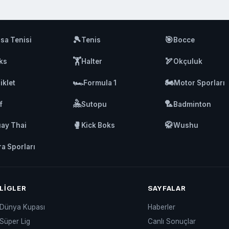
🎾
🎯
sa Tenisi
Tenis
Bocce
🏋️
🏹
ks
Halter
Okçuluk
🏎️
🏍️
iklet
Formula 1
Motor Sporları
🤽
🏸
f
Sutopu
Badminton
🥊
🥋
ay Thai
Kick Boks
Wushu
ra Sporları
LIGLER
SAYFALAR
Dünya Kupası
Haberler
Süper Lig
Canlı Sonuçlar