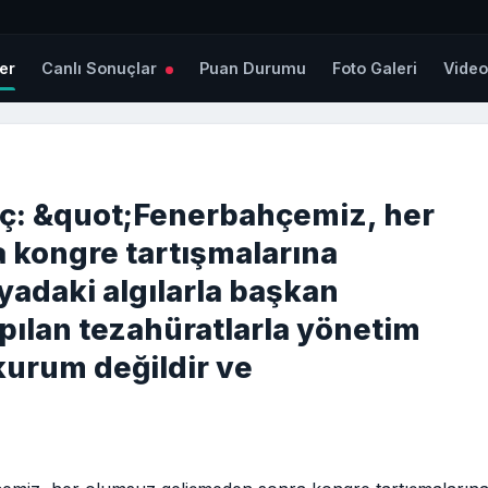
er
Canlı Sonuçlar
Puan Durumu
Foto Galeri
Vide
oç: &quot;Fenerbahçemiz, her
 kongre tartışmalarına
adaki algılarla başkan
pılan tezahüratlarla yönetim
kurum değildir ve