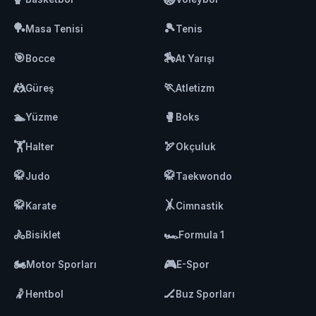
🏓
🎾
Masa Tenisi
Tenis
🎯
🏇
Bocce
At Yarışı
🤼
🏃
Güreş
Atletizm
🏊
🥊
Yüzme
Boks
🏋️
🏹
Halter
Okçuluk
🥋
🥋
Judo
Taekwondo
🥋
🤸
Karate
Cimnastik
🚴
🏎️
Bisiklet
Formula 1
🏍️
🎮
Motor Sporları
E-Spor
🤾
🏒
Hentbol
Buz Sporları