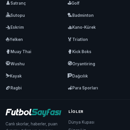
♟️
⛳
Satranç
Golf
🤽
🏸
Sutopu
Badminton
🤺
🚣
Eskrim
Kano-Kürek
⛵
🏅
Yelken
Triatlon
🥊
🥊
Muay Thai
Kick Boks
🥋
🧭
Wushu
Oryantiring
⛷️
🧗
Kayak
Dağcılık
🏉
🦽
Ragbi
Para Sporları
LIGLER
Dünya Kupası
Canlı skorlar, haberler, puan