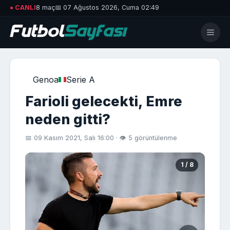
● CANLI
8 maç
📅 07 Ağustos 2026, Cuma 02:49
Genoa
Serie A
Farioli gelecekti, Emre
neden gitti?
📅 09 Kasım 2021, Salı 16:00 · 👁 5 görüntülenme
1 / 8