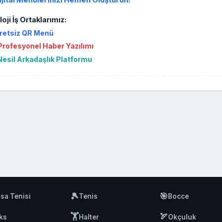
ijital Menülerinizi Hemen Oluşturun!
oji İş Ortaklarımız:
retsiz QR Menü
rofesyonel Haber Yazılımı
Nesil Arkadaşlık Platformu
🎾
🎯
sa Tenisi
Tenis
Bocce
🏋️
🏹
ks
Halter
Okçuluk