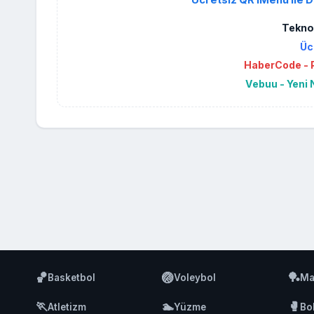
Ücretsiz QR iMenu ile D
Teknol
Üc
HaberCode - P
Vebuu - Yeni 
🏀
🏐
🏓
Basketbol
Voleybol
Ma
🏃
🏊
🥊
Atletizm
Yüzme
Bo