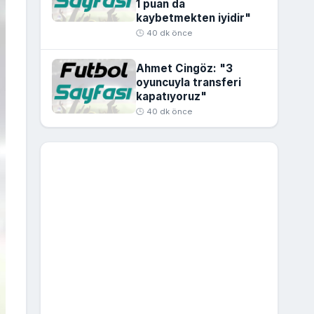
1 puan da
kaybetmekten iyidir"
🕒 40 dk önce
Ahmet Cingöz: "3
oyuncuyla transferi
kapatıyoruz"
🕒 40 dk önce