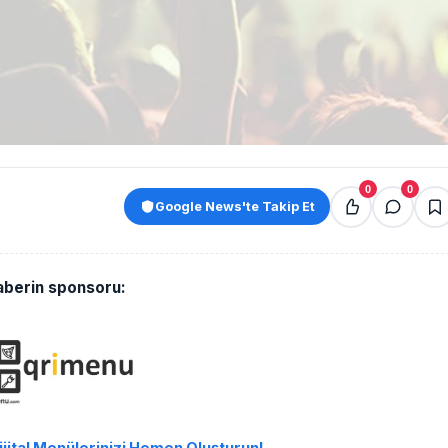
0
0
Google News'te Takip Et
aberin sponsoru: