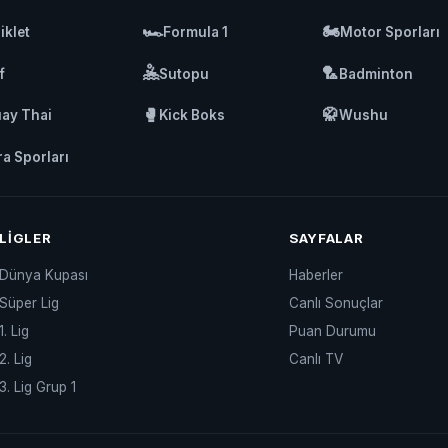
🏎️
🏍️
iklet
Formula 1
Motor Sporları
🤽
🏸
f
Sutopu
Badminton
🥊
🥋
ay Thai
Kick Boks
Wushu
ra Sporları
LIGLER
SAYFALAR
Dünya Kupası
Haberler
Süper Lig
Canlı Sonuçlar
1. Lig
Puan Durumu
2. Lig
Canlı TV
3. Lig Grup 1