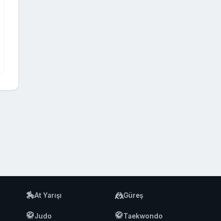
🏇
🤼
At Yarışı
Güreş
🥋
🥋
Judo
Taekwondo