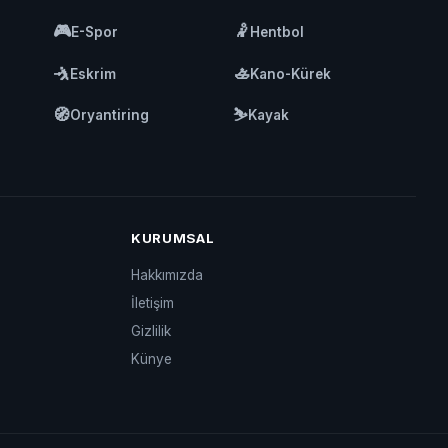
🎮
🤾
E-Spor
Hentbol
🤺
🚣
Eskrim
Kano-Kürek
🧭
⛷️
Oryantiring
Kayak
KURUMSAL
Hakkımızda
İletişim
Gizlilik
Künye