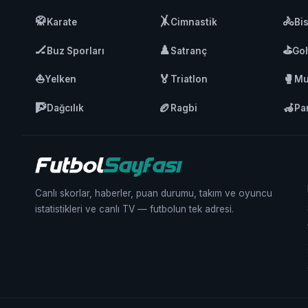
🥋
🤸
🚴
Karate
Cimnastik
Bis
🏒
♟️
⛳
Buz Sporları
Satranç
Gol
⛵
🏅
🥊
Yelken
Triatlon
Mu
🧗
🏉
🦽
Dağcılık
Ragbi
Pa
Canlı skorlar, haberler, puan durumu, takım ve oyuncu
istatistikleri ve canlı TV — futbolun tek adresi.