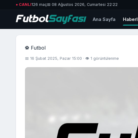
● CANLI
126 maç
📅 08 Ağustos 2026, Cumartesi 22:22
Ana Sayfa
Haberl
⚽ Futbol
📅 16 Şubat 2025, Pazar 15:00 · 👁 1 görüntülenme