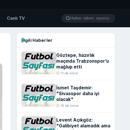
o
Canlı TV
İlgili Haberler
Göztepe, hazırlık
maçında Trabzonspor’u
mağlup etti
🕒 11 dk önce
İsmet Taşdemir:
"Sivasspor daha iyi
olacak"
🕒 15 dk önce
Levent Açıkgöz:
"Galibiyet alamadık ama