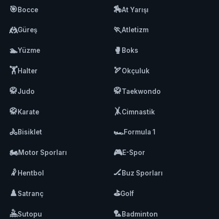
🎯
🏇
Bocce
At Yarışı
🤼
🏃
Güreş
Atletizm
🏊
🥊
Yüzme
Boks
🏋️
🏹
Halter
Okçuluk
🥋
🥋
Judo
Taekwondo
🥋
🤸
Karate
Cimnastik
🚴
🏎️
Bisiklet
Formula 1
🏍️
🎮
Motor Sporları
E-Spor
🤾
🏒
Hentbol
Buz Sporları
♟️
⛳
Satranç
Golf
🤽
🏸
Sutopu
Badminton