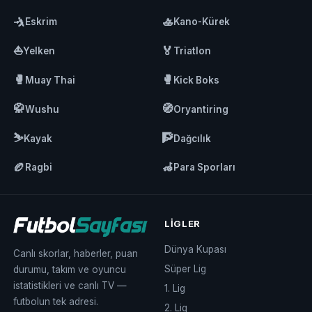
🤺
🚣
Eskrim
Kano-Kürek
⛵
🏅
Yelken
Triatlon
🥊
🥊
Muay Thai
Kick Boks
🥋
🧭
Wushu
Oryantiring
⛷️
🧗
Kayak
Dağcılık
🏉
🦽
Ragbi
Para Sporları
LIGLER
Dünya Kupası
Canlı skorlar, haberler, puan
Süper Lig
durumu, takım ve oyuncu
istatistikleri ve canlı TV —
1. Lig
futbolun tek adresi.
2. Lig