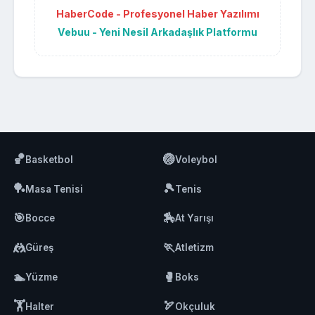
HaberCode - Profesyonel Haber Yazılımı
Vebuu - Yeni Nesil Arkadaşlık Platformu
🏀
🏐
Basketbol
Voleybol
🏓
🎾
Masa Tenisi
Tenis
🎯
🏇
Bocce
At Yarışı
🤼
🏃
Güreş
Atletizm
🏊
🥊
Yüzme
Boks
🏋️
🏹
Halter
Okçuluk