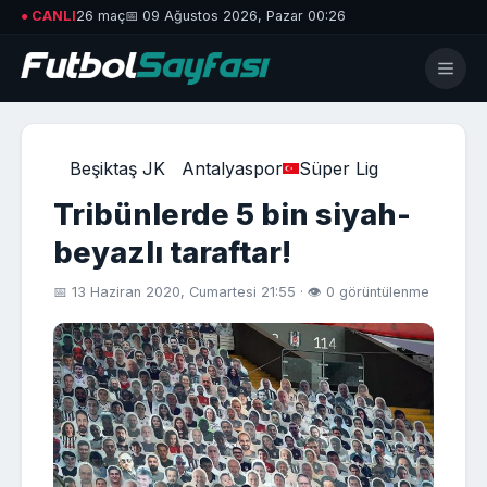
● CANLI
26 maç
📅 09 Ağustos 2026, Pazar 00:26
Beşiktaş JK
Antalyaspor
Süper Lig
Tribünlerde 5 bin siyah-
beyazlı taraftar!
📅 13 Haziran 2020, Cumartesi 21:55 · 👁 0 görüntülenme