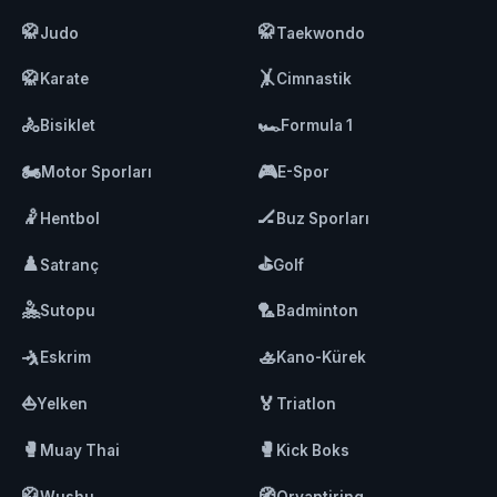
🥋
🥋
Judo
Taekwondo
🥋
🤸
Karate
Cimnastik
🚴
🏎️
Bisiklet
Formula 1
🏍️
🎮
Motor Sporları
E-Spor
🤾
🏒
Hentbol
Buz Sporları
♟️
⛳
Satranç
Golf
🤽
🏸
Sutopu
Badminton
🤺
🚣
Eskrim
Kano-Kürek
⛵
🏅
Yelken
Triatlon
🥊
🥊
Muay Thai
Kick Boks
🥋
🧭
Wushu
Oryantiring