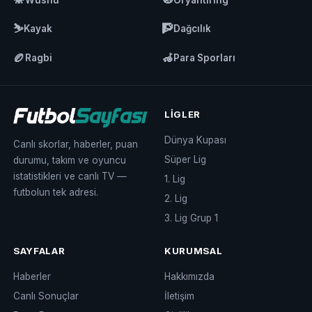
⛷️
🧗
Kayak
Dağcılık
🏉
🦽
Ragbi
Para Sporları
LIGLER
Dünya Kupası
Canlı skorlar, haberler, puan
Süper Lig
durumu, takım ve oyuncu
istatistikleri ve canlı TV —
1. Lig
futbolun tek adresi.
2. Lig
3. Lig Grup 1
SAYFALAR
KURUMSAL
Haberler
Hakkımızda
Canlı Sonuçlar
İletişim