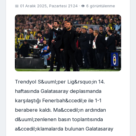
📅 01 Aralık 2025, Pazartesi 21:24 · 👁 6 görüntülenme
Trendyol S&uuml;per Lig&rsquo;in 14.
haftasında Galatasaray deplasmanda
karşılaştığı Fenerbah&ccedil;e ile 1-1
berabere kaldı. Ma&ccedil;ın ardından
d&uuml;zenlenen basın toplantısında
a&ccedil;ıklamalarda bulunan Galatasaray