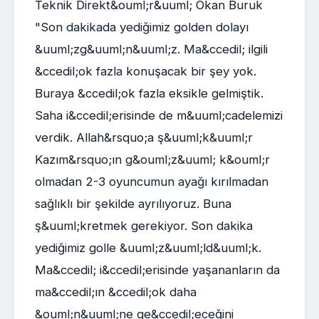
Teknik Direkt&ouml;r&uuml; Okan Buruk
"Son dakikada yediğimiz golden dolayı
&uuml;zg&uuml;n&uuml;z. Ma&ccedil; ilgili
&ccedil;ok fazla konuşacak bir şey yok.
Buraya &ccedil;ok fazla eksikle gelmiştik.
Saha i&ccedil;erisinde de m&uuml;cadelemizi
verdik. Allah&rsquo;a ş&uuml;k&uuml;r
Kazım&rsquo;ın g&ouml;z&uuml; k&ouml;r
olmadan 2-3 oyuncumun ayağı kırılmadan
sağlıklı bir şekilde ayrılıyoruz. Buna
ş&uuml;kretmek gerekiyor. Son dakika
yediğimiz golle &uuml;z&uuml;ld&uuml;k.
Ma&ccedil; i&ccedil;erisinde yaşananların da
ma&ccedil;ın &ccedil;ok daha
&ouml;n&uuml;ne ge&ccedil;eceğini