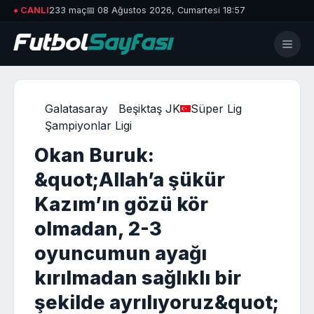
● CANLI
233 maç
📅 08 Ağustos 2026, Cumartesi 18:57
Galatasaray
Beşiktaş JK
Süper Lig
Şampiyonlar Ligi
Okan Buruk:
&quot;Allah’a şükür
Kazım’ın gözü kör
olmadan, 2-3
oyuncumun ayağı
kırılmadan sağlıklı bir
şekilde ayrılıyoruz&quot;