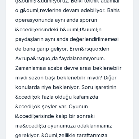
g&ouml;r&uuml;yoruz. Belki teknik adamlar
o g&ouml;revlerine devam edebiliyor. Bahis
operasyonunda aynı anda sporun
i&ccedil;erisindeki b&uuml;t&uuml;n
paydaşların aynı anda değerlendirilmemesi
de bana garip geliyor. Eren&rsquo;den
Avrupa&rsquo;da faydalanamıyorum.
Zamanlaması acaba devre arası beklenebilir
miydi sezon başı beklenebilir miydi? Diğer
konularda niye bekleniyor. Soru işaretinin
&ccedil;ok fazla olduğu kafamızda
&ccedil;ok şeyler var. Oyunun
i&ccedil;erisinde kalıp bir sonraki
ma&ccedil;ta oyunumuza odaklanmamız
gerekiyor. &Ouml;zellikle taraftarımıza