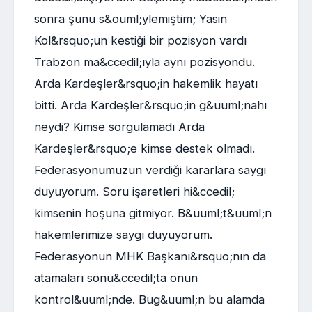
sonra şunu s&ouml;ylemiştim; Yasin
Kol&rsquo;un kestiği bir pozisyon vardı
Trabzon ma&ccedil;ıyla aynı pozisyondu.
Arda Kardeşler&rsquo;in hakemlik hayatı
bitti. Arda Kardeşler&rsquo;in g&uuml;nahı
neydi? Kimse sorgulamadı Arda
Kardeşler&rsquo;e kimse destek olmadı.
Federasyonumuzun verdiği kararlara saygı
duyuyorum. Soru işaretleri hi&ccedil;
kimsenin hoşuna gitmiyor. B&uuml;t&uuml;n
hakemlerimize saygı duyuyorum.
Federasyonun MHK Başkanı&rsquo;nın da
atamaları sonu&ccedil;ta onun
kontrol&uuml;nde. Bug&uuml;n bu alamda