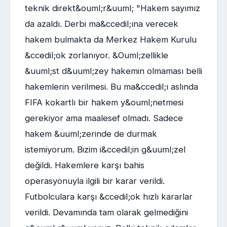
teknik direkt&ouml;r&uuml; "Hakem sayımız
da azaldı. Derbi ma&ccedil;ına verecek
hakem bulmakta da Merkez Hakem Kurulu
&ccedil;ok zorlanıyor. &Ouml;zellikle
&uuml;st d&uuml;zey hakemin olmaması belli
hakemlerin verilmesi. Bu ma&ccedil;ı aslında
FIFA kokartlı bir hakem y&ouml;netmesi
gerekiyor ama maalesef olmadı. Sadece
hakem &uuml;zerinde de durmak
istemiyorum. Bizim i&ccedil;in g&uuml;zel
değildi. Hakemlere karşı bahis
operasyonuyla ilgili bir karar verildi.
Futbolculara karşı &ccedil;ok hızlı kararlar
verildi. Devamında tam olarak gelmediğini