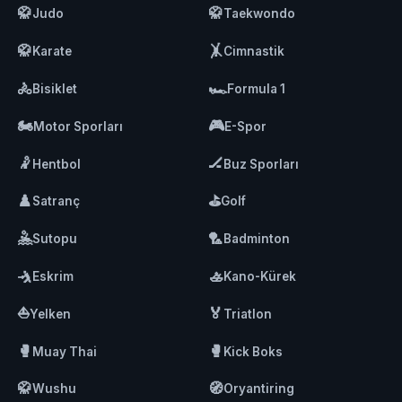
🥋
🥋
Judo
Taekwondo
🥋
🤸
Karate
Cimnastik
🚴
🏎️
Bisiklet
Formula 1
🏍️
🎮
Motor Sporları
E-Spor
🤾
🏒
Hentbol
Buz Sporları
♟️
⛳
Satranç
Golf
🤽
🏸
Sutopu
Badminton
🤺
🚣
Eskrim
Kano-Kürek
⛵
🏅
Yelken
Triatlon
🥊
🥊
Muay Thai
Kick Boks
🥋
🧭
Wushu
Oryantiring