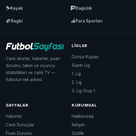
⛷️
🧗
Kayak
Dağcılık
🏉
🦽
Ragbi
Para Sporları
LIGLER
Dünya Kupası
Canlı skorlar, haberler, puan
Süper Lig
durumu, takım ve oyuncu
istatistikleri ve canlı TV —
1. Lig
futbolun tek adresi.
2. Lig
3. Lig Grup 1
SAYFALAR
KURUMSAL
Haberler
Hakkımızda
Canlı Sonuçlar
İletişim
Puan Durumu
Gizlilik