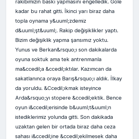
rakibimizin baskı yapmasını engelledik. Gole
kadar bu rahat gitti. İkinci yarı biraz daha
topla oynama y&uuml;zdemiz
d&uuml;şt&uuml;. Rakip değişiklikler yaptı.
Bizim değişiklik yapma şansımız yoktu.
Yunus ve Berkan&rsquo;ı son dakikalarda
oyuna soktuk ama tek antrenmanla
ma&ccedil;a &ccedil;ıktılar. Kazımcan da
sakatlanınca oraya Barış&rsquo;ı aldık. İlkay
da yoruldu. &Ccedil;ıkmak isteyince
Arda&rsquo;yı stopere &ccedil;ektik. Bence
oyun i&ccedil;erisinde b&uuml;t&uuml;n
istediklerimiz yolunda gitti. Son dakikada
uzaktan gelen bir ortada biraz daha ceza
sahası i&ccedil;ine &ccedil;ekilmesek daha