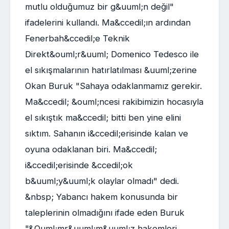
mutlu olduğumuz bir g&uuml;n değil"
ifadelerini kullandı. Ma&ccedil;ın ardından
Fenerbah&ccedil;e Teknik
Direkt&ouml;r&uuml; Domenico Tedesco ile
el sıkışmalarının hatırlatılması &uuml;zerine
Okan Buruk "Sahaya odaklanmamız gerekir.
Ma&ccedil; &ouml;ncesi rakibimizin hocasıyla
el sıkıştık ma&ccedil; bitti ben yine elini
sıktım. Sahanın i&ccedil;erisinde kalan ve
oyuna odaklanan biri. Ma&ccedil;
i&ccedil;erisinde &ccedil;ok
b&uuml;y&uuml;k olaylar olmadı" dedi.
&nbsp; Yabancı hakem konusunda bir
taleplerinin olmadığını ifade eden Buruk
"&Ouml;mr&uuml;m&uuml;z hakemleri