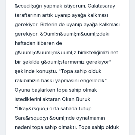
&ccedil;ağrı yapmak istiyorum. Galatasaray
taraftarının artık uyanıp ayağa kalkması
gerekiyor. Bizlerin de uyanıp ayağa kalkması
gerekiyor. &Ouml;n&uuml;m&uuml;zdeki
haftadan itibaren de
g&uuml;c&uuml;m&uuml;z birlikteliğimizi net
bir şekilde g&ouml;stermemiz gerekiyor"
şeklinde konuştu. "Topa sahip olduk
rakibimizin baskı yapmasını engelledik"
Oyuna başlarken topa sahip olmak
istediklerini aktaran Okan Buruk
"İlkay&rsquo;ı orta sahada tutup
Sara&rsquo;yı &ouml;nde oynatmamın
nedeni topa sahip olmaktı. Topa sahip olduk