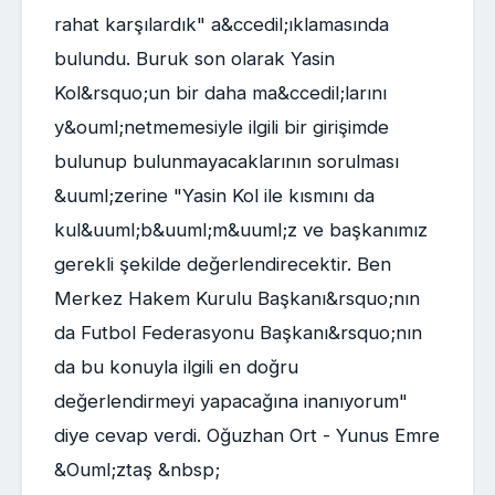
rahat karşılardık" a&ccedil;ıklamasında
bulundu. Buruk son olarak Yasin
Kol&rsquo;un bir daha ma&ccedil;larını
y&ouml;netmemesiyle ilgili bir girişimde
bulunup bulunmayacaklarının sorulması
&uuml;zerine "Yasin Kol ile kısmını da
kul&uuml;b&uuml;m&uuml;z ve başkanımız
gerekli şekilde değerlendirecektir. Ben
Merkez Hakem Kurulu Başkanı&rsquo;nın
da Futbol Federasyonu Başkanı&rsquo;nın
da bu konuyla ilgili en doğru
değerlendirmeyi yapacağına inanıyorum"
diye cevap verdi. Oğuzhan Ort - Yunus Emre
&Ouml;ztaş &nbsp;