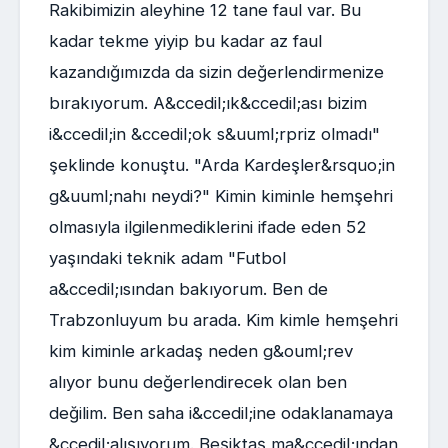
Rakibimizin aleyhine 12 tane faul var. Bu
kadar tekme yiyip bu kadar az faul
kazandığımızda da sizin değerlendirmenize
bırakıyorum. A&ccedil;ık&ccedil;ası bizim
i&ccedil;in &ccedil;ok s&uuml;rpriz olmadı"
şeklinde konuştu. "Arda Kardeşler&rsquo;in
g&uuml;nahı neydi?" Kimin kiminle hemşehri
olmasıyla ilgilenmediklerini ifade eden 52
yaşındaki teknik adam "Futbol
a&ccedil;ısından bakıyorum. Ben de
Trabzonluyum bu arada. Kim kimle hemşehri
kim kiminle arkadaş neden g&ouml;rev
alıyor bunu değerlendirecek olan ben
değilim. Ben saha i&ccedil;ine odaklanamaya
&ccedil;alışıyorum. Beşiktaş ma&ccedil;ından