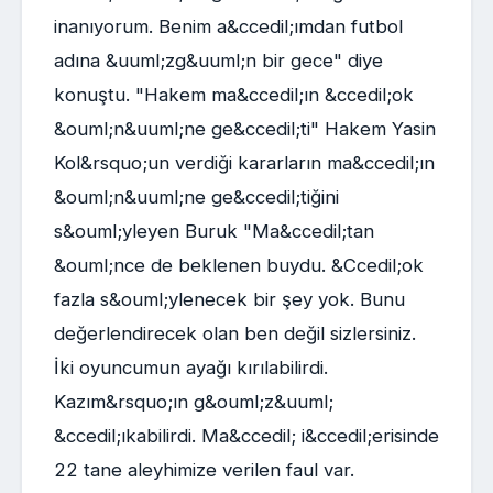
inanıyorum. Benim a&ccedil;ımdan futbol
adına &uuml;zg&uuml;n bir gece" diye
konuştu. "Hakem ma&ccedil;ın &ccedil;ok
&ouml;n&uuml;ne ge&ccedil;ti" Hakem Yasin
Kol&rsquo;un verdiği kararların ma&ccedil;ın
&ouml;n&uuml;ne ge&ccedil;tiğini
s&ouml;yleyen Buruk "Ma&ccedil;tan
&ouml;nce de beklenen buydu. &Ccedil;ok
fazla s&ouml;ylenecek bir şey yok. Bunu
değerlendirecek olan ben değil sizlersiniz.
İki oyuncumun ayağı kırılabilirdi.
Kazım&rsquo;ın g&ouml;z&uuml;
&ccedil;ıkabilirdi. Ma&ccedil; i&ccedil;erisinde
22 tane aleyhimize verilen faul var.