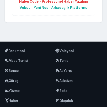
HaberCode - Profesyonel Haber Yazılımı
Vebuu - Yeni Nesil Arkadaşlık Platformu
🏀
🏐
Basketbol
Voleybol
🏓
🎾
Masa Tenisi
Tenis
🎯
🏇
Bocce
At Yarışı
🤼
🏃
Güreş
Atletizm
🏊
🥊
Yüzme
Boks
🏋️
🏹
Halter
Okçuluk