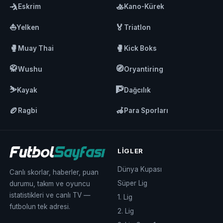
🤺
🚣
Eskrim
Kano-Kürek
⛵
🏅
Yelken
Triatlon
🥊
🥊
Muay Thai
Kick Boks
🥋
🧭
Wushu
Oryantiring
⛷️
🧗
Kayak
Dağcılık
🏉
🦽
Ragbi
Para Sporları
LIGLER
Dünya Kupası
Canlı skorlar, haberler, puan
Süper Lig
durumu, takım ve oyuncu
istatistikleri ve canlı TV —
1. Lig
futbolun tek adresi.
2. Lig