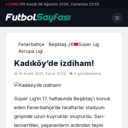
● CANLI
110 maç
📅 08 Ağustos 2026, Cumartesi 22:55
Fenerbahçe
Beşiktaş JK
Süper Lig
Avrupa Ligi
Kadıköy’de izdiham!
📅 19 Aralık 2021, Pazar 19:22 · 👁 0 görüntülenme
Süper Lig’in 17. haftasında Beşiktaş’ı konuk
eden Fenerbahçe’de taraftarlar stadyum
girişinde uzun kuyruklar oluşturdu. Sarı-
lacivertliler, yaşananların ardından tepki