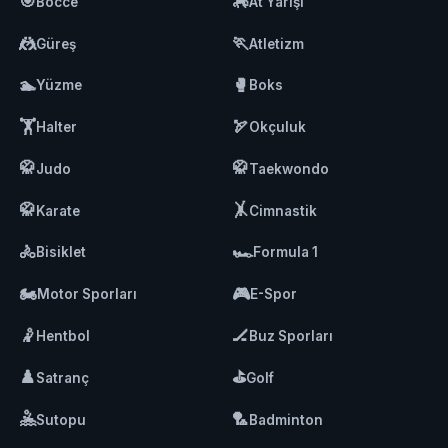
🎯
🏇
Bocce
At Yarışı
🤼
🏃
Güreş
Atletizm
🏊
🥊
Yüzme
Boks
🏋️
🏹
Halter
Okçuluk
🥋
🥋
Judo
Taekwondo
🥋
🤸
Karate
Cimnastik
🚴
🏎️
Bisiklet
Formula 1
🏍️
🎮
Motor Sporları
E-Spor
🤾
🏒
Hentbol
Buz Sporları
♟️
⛳
Satranç
Golf
🤽
🏸
Sutopu
Badminton