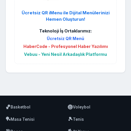
Ücretsiz QR iMenu ile Dijital Menülerinizi
Hemen Oluşturun!
Teknoloji İş Ortaklarımız:
Ücretsiz QR Menü
HaberCode - Profesyonel Haber Yazılımı
Vebuu - Yeni Nesil Arkadaşlık Platformu
🏀
🏐
Basketbol
Voleybol
🏓
🎾
Masa Tenisi
Tenis