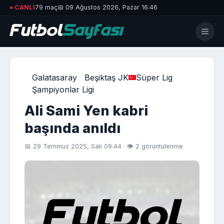
● CANLI
79 maç
📅 09 Ağustos 2026, Pazar 16:46
Galatasaray
Beşiktaş JK
Süper Lig
Şampiyonlar Ligi
Ali Sami Yen kabri
başında anıldı
📅 29 Temmuz 2025, Salı 09:44 · 👁 2 görüntülenme