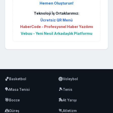
Hemen Oluşturun!
Teknoloji İş Ortaklarımız:
Ücretsiz QR Menü
HaberCode - Profesyonel Haber Yazılımı
Vebuu - Yeni Nesil Arkadaşlık Platformu
🏀
🏐
Basketbol
Voleybol
🏓
🎾
Masa Tenisi
Tenis
🎯
🏇
Bocce
At Yarışı
🤼
🏃
Güreş
Atletizm