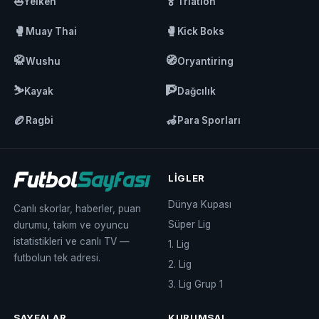
⛵
🏅
Yelken
Triatlon
🥊
🥊
Muay Thai
Kick Boks
🥋
🧭
Wushu
Oryantiring
⛷️
🧗
Kayak
Dağcılık
🏉
🦽
Ragbi
Para Sporları
LIGLER
Dünya Kupası
Canlı skorlar, haberler, puan
Süper Lig
durumu, takım ve oyuncu
istatistikleri ve canlı TV —
1. Lig
futbolun tek adresi.
2. Lig
3. Lig Grup 1
SAYFALAR
KURUMSAL