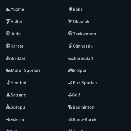
🏊
🥊
Yüzme
Boks
🏋️
🏹
Halter
Okçuluk
🥋
🥋
Judo
Taekwondo
🥋
🤸
Karate
Cimnastik
🚴
🏎️
Bisiklet
Formula 1
🏍️
🎮
Motor Sporları
E-Spor
🤾
🏒
Hentbol
Buz Sporları
♟️
⛳
Satranç
Golf
🤽
🏸
Sutopu
Badminton
🤺
🚣
Eskrim
Kano-Kürek