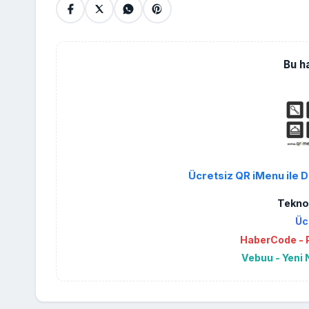
Bu h
Ücretsiz QR iMenu ile D
Teknol
Üc
HaberCode - P
Vebuu - Yeni 