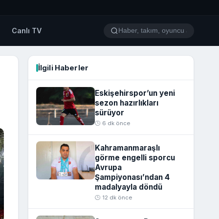
o
Canlı TV
İlgili Haberler
Eskişehirspor’un yeni
sezon hazırlıkları
sürüyor
🕒 6 dk önce
Kahramanmaraşlı
görme engelli sporcu
Avrupa
Şampiyonası’ndan 4
madalyayla döndü
🕒 12 dk önce