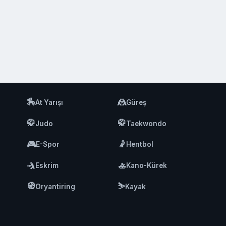
🏇
🤼
At Yarışı
Güreş
🥋
🥋
Judo
Taekwondo
🎮
🤾
E-Spor
Hentbol
🤺
🚣
Eskrim
Kano-Kürek
🧭
⛷️
Oryantiring
Kayak