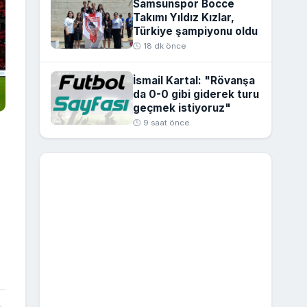
Samsunspor Bocce
Takımı Yıldız Kızlar,
Türkiye şampiyonu oldu
🕒 18 dk önce
İsmail Kartal: "Rövanşa
da 0-0 gibi giderek turu
geçmek istiyoruz"
🕒 9 saat önce