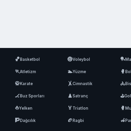
🏀
🏐
🏓
Basketbol
Voleybol
Ma
🏃
🏊
🥊
Atletizm
Yüzme
Bo
🥋
🤸
🚴
Karate
Cimnastik
Bis
🏒
♟️
⛳
Buz Sporları
Satranç
Gol
⛵
🏅
🥊
Yelken
Triatlon
Mu
🧗
🏉
🦽
Dağcılık
Ragbi
Pa