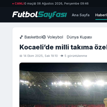
● CANLI
0 maç
📅 06 Ağustos 2026, Perşembe 09:46
Ana Sayfa
Haberl
🏀 Basketbol
🏐 Voleybol
Dünya Kupası
Kocaeli’de milli takıma öze
📅 14 Ekim 2025, Salı 19:10 · 👁 5 görüntülenme