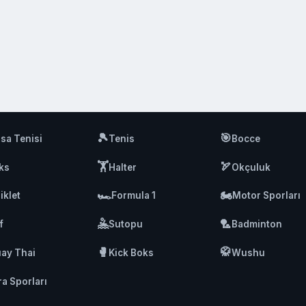
🎾
🎯
sa Tenisi
Tenis
Bocce
🏋️
🏹
ks
Halter
Okçuluk
🏎️
🏍️
iklet
Formula 1
Motor Sporları
🤽
🏸
f
Sutopu
Badminton
🥊
🥋
ay Thai
Kick Boks
Wushu
ra Sporları