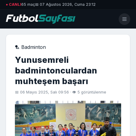
● CANLI
65 maç
📅 07 Ağustos 2026, Cuma 23:12
🏸 Badminton
Yunusemreli
badmintonculardan
muhteşem başarı
📅 06 Mayıs 2025, Salı 09:56 · 👁 5 görüntülenme