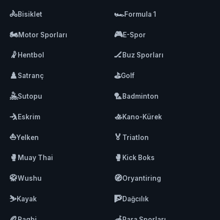
🚴
🏎️
Bisiklet
Formula 1
🏍️
🎮
Motor Sporları
E-Spor
🤾
🏒
Hentbol
Buz Sporları
♟️
⛳
Satranç
Golf
🤽
🏸
Sutopu
Badminton
🤺
🚣
Eskrim
Kano-Kürek
⛵
🏅
Yelken
Triatlon
🥊
🥊
Muay Thai
Kick Boks
🥋
🧭
Wushu
Oryantiring
⛷️
🧗
Kayak
Dağcılık
🏉
🦽
Ragbi
Para Sporları