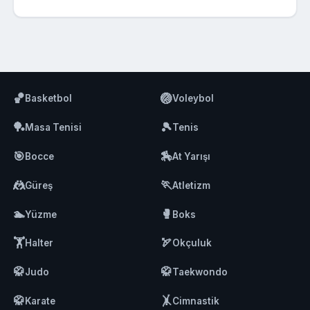
🏀
🏐
Basketbol
Voleybol
🏓
🎾
Masa Tenisi
Tenis
🎯
🏇
Bocce
At Yarışı
🤼
🏃
Güreş
Atletizm
🏊
🥊
Yüzme
Boks
🏋️
🏹
Halter
Okçuluk
🥋
🥋
Judo
Taekwondo
🥋
🤸
Karate
Cimnastik