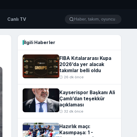
o
Canlı TV
İlgili Haberler
FIBA Kıtalararası Kupa
2026’da yer alacak
takımlar belli oldu
🕒 26 dk önce
Kayserispor Başkanı Ali
Çamlı’dan teşekkür
açıklaması
🕒 32 dk önce
Hazırlık maçı:
Kasımpaşa: 1 -