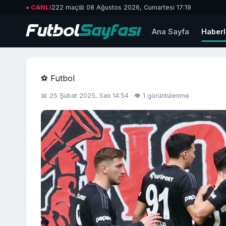
● CANLI
222 maç
📅 08 Ağustos 2026, Cumartesi 17:19
Ana Sayfa
Haberl
⚽ Futbol
📅 25 Şubat 2025, Salı 14:54 · 👁 1 görüntülenme