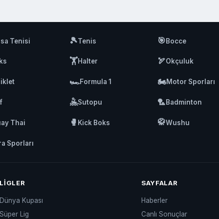
🎾
🎯
sa Tenisi
Tenis
Bocce
🏋️
🏹
ks
Halter
Okçuluk
🏎️
🏍️
iklet
Formula 1
Motor Sporları
🤽
🏸
f
Sutopu
Badminton
🥊
🥋
ay Thai
Kick Boks
Wushu
ra Sporları
LIGLER
SAYFALAR
Dünya Kupası
Haberler
Süper Lig
Canlı Sonuçlar