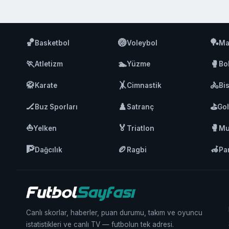
🏀
🏐
🏓
Basketbol
Voleybol
Ma
🏃
🏊
🥊
Atletizm
Yüzme
Bo
🥋
🤸
🚴
Karate
Cimnastik
Bis
🏒
♟️
⛳
Buz Sporları
Satranç
Gol
⛵
🏅
🥊
Yelken
Triatlon
Mu
🧗
🏉
🦽
Dağcılık
Ragbi
Pa
Canlı skorlar, haberler, puan durumu, takım ve oyuncu
istatistikleri ve canlı TV — futbolun tek adresi.