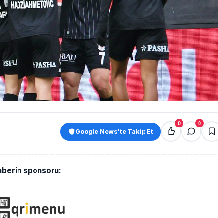
0
0
Google News'te Takip Et
aberin sponsoru: