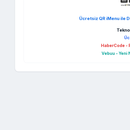
Ücretsiz QR iMenu ile D
Teknol
Üc
HaberCode - P
Vebuu - Yeni 