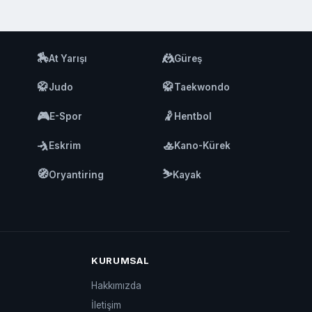
🏇
🤼
At Yarışı
Güreş
🥋
🥋
Judo
Taekwondo
🎮
🤾
E-Spor
Hentbol
🤺
🚣
Eskrim
Kano-Kürek
🧭
⛷️
Oryantiring
Kayak
KURUMSAL
Hakkımızda
İletişim