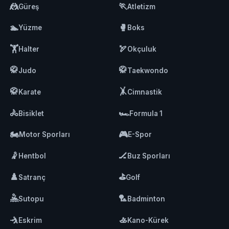
🤼
🏃
Güreş
Atletizm
🏊
🥊
Yüzme
Boks
🏋️
🏹
Halter
Okçuluk
🥋
🥋
Judo
Taekwondo
🥋
🤸
Karate
Cimnastik
🚴
🏎️
Bisiklet
Formula 1
🏍️
🎮
Motor Sporları
E-Spor
🤾
🏒
Hentbol
Buz Sporları
♟️
⛳
Satranç
Golf
🤽
🏸
Sutopu
Badminton
🤺
🚣
Eskrim
Kano-Kürek