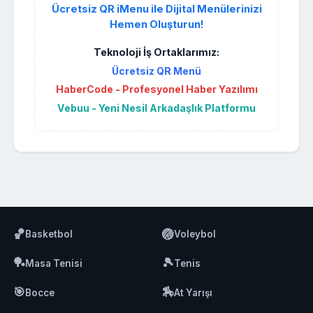
Ücretsiz QR iMenu ile Dijital Menülerinizi
Hemen Oluşturun!
Teknoloji İş Ortaklarımız:
Ücretsiz QR Menü
HaberCode - Profesyonel Haber Yazılımı
Vebuu - Yeni Nesil Arkadaşlık Platformu
🏀
🏐
Basketbol
Voleybol
🏓
🎾
Masa Tenisi
Tenis
🎯
🏇
Bocce
At Yarışı