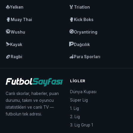
⛵
🏅
Yelken
Triatlon
🥊
🥊
Muay Thai
Kick Boks
🥋
🧭
Wushu
Oryantiring
⛷️
🧗
Kayak
Dağcılık
🏉
🦽
Ragbi
Para Sporları
LIGLER
Dünya Kupası
Canlı skorlar, haberler, puan
Süper Lig
durumu, takım ve oyuncu
istatistikleri ve canlı TV —
1. Lig
futbolun tek adresi.
2. Lig
3. Lig Grup 1