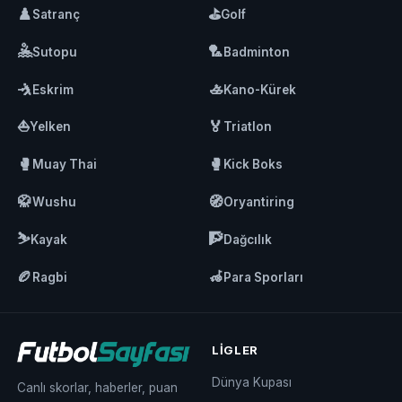
♟️
⛳
Satranç
Golf
🤽
🏸
Sutopu
Badminton
🤺
🚣
Eskrim
Kano-Kürek
⛵
🏅
Yelken
Triatlon
🥊
🥊
Muay Thai
Kick Boks
🥋
🧭
Wushu
Oryantiring
⛷️
🧗
Kayak
Dağcılık
🏉
🦽
Ragbi
Para Sporları
LIGLER
Dünya Kupası
Canlı skorlar, haberler, puan