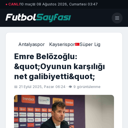
● CANLI
10 maç
📅 08 Ağustos 2026, Cumartesi 03:47
Antalyaspor
Kayserispor
Süper Lig
Emre Belözoğlu:
&quot;Oyunun karşılığı
net galibiyetti&quot;
📅 21 Eylül 2025, Pazar 06:24 · 👁 9 görüntülenme