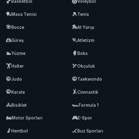
🏀
🏐
Basketbol
Voleybol
🏓
🎾
Masa Tenisi
Tenis
🎯
🏇
Bocce
At Yarışı
🤼
🏃
Güreş
Atletizm
🏊
🥊
Yüzme
Boks
🏋️
🏹
Halter
Okçuluk
🥋
🥋
Judo
Taekwondo
🥋
🤸
Karate
Cimnastik
🚴
🏎️
Bisiklet
Formula 1
🏍️
🎮
Motor Sporları
E-Spor
🤾
🏒
Hentbol
Buz Sporları