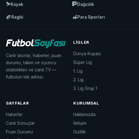
⛷️
🧗
Kayak
Dağcılık
🏉
🦽
Ragbi
Para Sporları
LIGLER
Dünya Kupası
Canlı skorlar, haberler, puan
Süper Lig
durumu, takım ve oyuncu
istatistikleri ve canlı TV —
1. Lig
futbolun tek adresi.
2. Lig
3. Lig Grup 1
SAYFALAR
KURUMSAL
Haberler
Hakkımızda
Canlı Sonuçlar
İletişim
Puan Durumu
Gizlilik