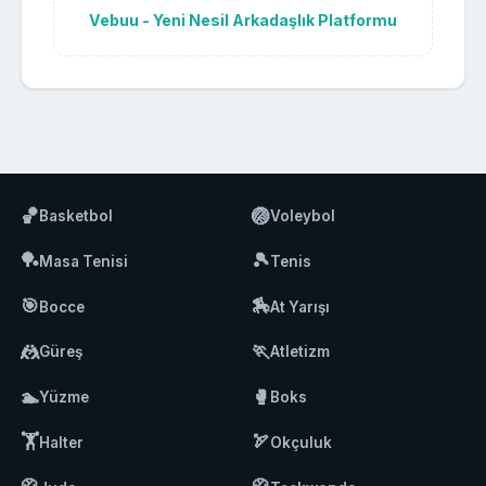
Vebuu - Yeni Nesil Arkadaşlık Platformu
🏀
🏐
Basketbol
Voleybol
🏓
🎾
Masa Tenisi
Tenis
🎯
🏇
Bocce
At Yarışı
🤼
🏃
Güreş
Atletizm
🏊
🥊
Yüzme
Boks
🏋️
🏹
Halter
Okçuluk