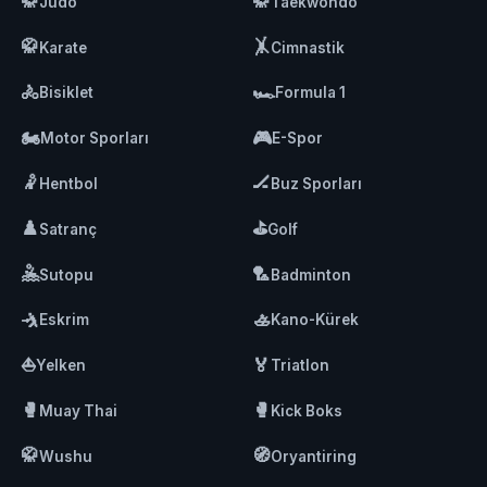
🥋
🥋
Judo
Taekwondo
🥋
🤸
Karate
Cimnastik
🚴
🏎️
Bisiklet
Formula 1
🏍️
🎮
Motor Sporları
E-Spor
🤾
🏒
Hentbol
Buz Sporları
♟️
⛳
Satranç
Golf
🤽
🏸
Sutopu
Badminton
🤺
🚣
Eskrim
Kano-Kürek
⛵
🏅
Yelken
Triatlon
🥊
🥊
Muay Thai
Kick Boks
🥋
🧭
Wushu
Oryantiring